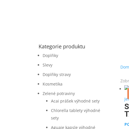
Kategorie produktu
Doplňky
Slevy
Dom
Doplňky stravy
Zobr
Kosmetika
Zelené potraviny
Je
Acai prášek výhodné sety
S
Chlorella tablety výhodné
T
sety
P
Aguaje kapsle výhodné