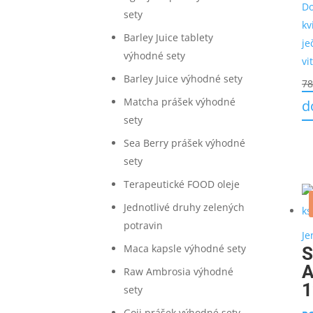
Do
sety
kv
Barley Juice tablety
je
výhodné sety
vi
Barley Juice výhodné sety
78
Matcha prášek výhodné
d
sety
Sea Berry prášek výhodné
sety
Terapeutické FOOD oleje
Jednotlivé druhy zelených
potravin
Je
Maca kapsle výhodné sety
S
A
Raw Ambrosia výhodné
1
sety
Goji prášek výhodné sety