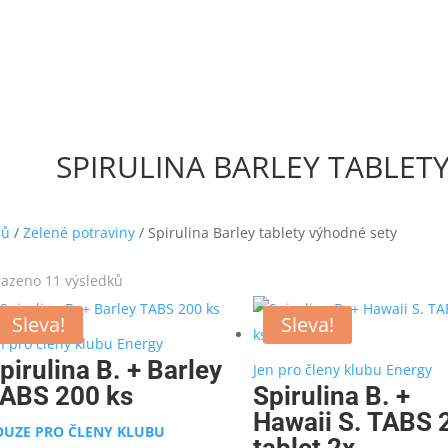
SPIRULINA BARLEY TABLET
ů
/
Zelené potraviny
/ Spirulina Barley tablety výhodné sety
Seřazeno
azeno 11 výsledků
od
Sleva!
Sleva!
nejnovějších
n pro členy klubu Energy
pirulina B. + Barley
Jen pro členy klubu Energy
ABS 200 ks
Spirulina B. +
Hawaii S. TABS 
OUZE PRO ČLENY KLUBU