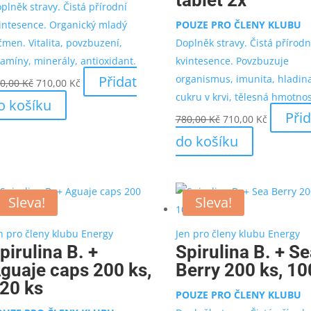
tablet 2x
plněk stravy. Čistá přírodní
intesence. Organický mladý
POUZE PRO ČLENY KLUBU
čmen. Vitalita, povzbuzení,
Doplněk stravy. Čistá přírodn
tamíny, minerály, antioxidant.
kvintesence. Povzbuzuje
Původní
Aktuální
Přidat
organismus, imunita, hladin
0,00
Kč
710,00
Kč
cena
cena
cukru v krvi, tělesná hmotnos
o košíku
byla:
je:
Původní
Aktuální
Přid
780,00
Kč
710,00
Kč
780,00 Kč.
710,00 Kč.
cena
cena
do košíku
byla:
je:
780,00 Kč.
710,00 Kč
Sleva!
Sleva!
n pro členy klubu Energy
Jen pro členy klubu Energy
pirulina B. +
Spirulina B. + S
guaje caps 200 ks,
Berry 200 ks, 10
20 ks
POUZE PRO ČLENY KLUBU