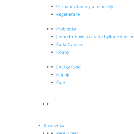
Přírodní vitamíny a minerály
Regenerace
Probiotika
Jednodruhové a ostatní bylinné koncen
Řada Cytosan
Houby
Energy Food
Nápoje
Čaje
Kosmetika
Péče o pleť