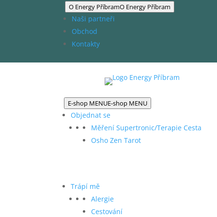
O Energy Příbram
O Energy Příbram
Naši partneři
Obchod
Kontakty
E-shop MENU
E-shop MENU
Objednat se
Měření Supertronic/Terapie Cesta
Osho Zen Tarot
Trápí mě
Alergie
Cestování