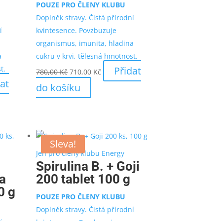
POUZE PRO ČLENY KLUBU
Doplněk stravy. Čistá přírodní
í
kvintesence. Povzbuzuje
organismus, imunita, hladina
a
cukru v krvi, tělesná hmotnost.
Původní
Aktuální
t.
Přidat
780,00
Kč
710,00
Kč
cena
cena
at
do košíku
byla:
je:
780,00 Kč.
710,00 Kč.
.
Sleva!
Jen pro členy klubu Energy
Spirulina B. + Goji
ea
200 tablet 100 g
0 g
POUZE PRO ČLENY KLUBU
Doplněk stravy. Čistá přírodní