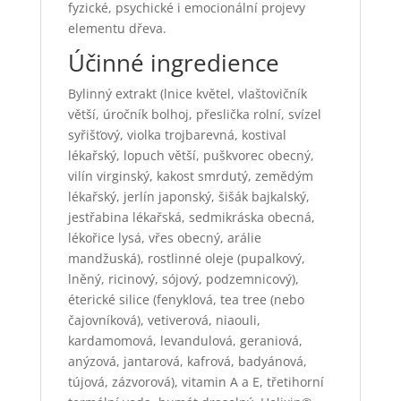
fyzické, psychické i emocionální projevy
elementu dřeva.
Účinné ingredience
Bylinný extrakt (lnice květel, vlaštovičník
větší, úročník bolhoj, přeslička rolní, svízel
syřišťový, violka trojbarevná, kostival
lékařský, lopuch větší, puškvorec obecný,
vilín virginský, kakost smrdutý, zemědým
lékařský, jerlín japonský, šišák bajkalský,
jestřabina lékařská, sedmikráska obecná,
lékořice lysá, vřes obecný, arálie
mandžuská), rostlinné oleje (pupalkový,
lněný, ricinový, sójový, podzemnicový),
éterické silice (fenyklová, tea tree (nebo
čajovníková), vetiverová, niaouli,
kardamomová, levandulová, geraniová,
anýzová, jantarová, kafrová, badyánová,
tújová, zázvorová), vitamin A a E, třetihorní