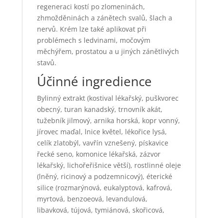
regeneraci kostí po zlomeninách,
zhmožděninách a zánětech svalů, šlach a
nervů. Krém lze také aplikovat při
problémech s ledvinami, močovým
měchýřem, prostatou a u jiných zánětlivých
stavů.
Účinné ingredience
Bylinný extrakt (kostival lékařský, puškvorec
obecný, turan kanadský, trnovník akát,
tužebník jilmový, arnika horská, kopr vonný,
jírovec maďal, lnice květel, lékořice lysá,
celík zlatobýl, vavřín vznešený, pískavice
řecké seno, komonice lékařská, zázvor
lékařský, lichořeřišnice větší), rostlinné oleje
(lněný, ricinový a podzemnicový), éterické
silice (rozmarýnová, eukalyptová, kafrová,
myrtová, benzoeová, levandulová,
libavková, tújová, tymiánová, skořicová,