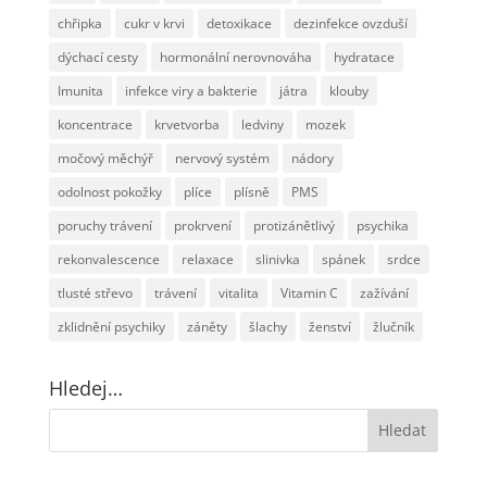
chřipka
cukr v krvi
detoxikace
dezinfekce ovzduší
dýchací cesty
hormonální nerovnováha
hydratace
Imunita
infekce viry a bakterie
játra
klouby
koncentrace
krvetvorba
ledviny
mozek
močový měchýř
nervový systém
nádory
odolnost pokožky
plíce
plísně
PMS
poruchy trávení
prokrvení
protizánětlivý
psychika
rekonvalescence
relaxace
slinivka
spánek
srdce
tlusté střevo
trávení
vitalita
Vitamin C
zažívání
zklidnění psychiky
záněty
šlachy
ženství
žlučník
Hledej…