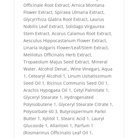
Officinale Root Extract, Arnica Montana
Flower Extract, Spiraea Ulmaria Extract,
Glycyrrhiza Glabra Root Extract, Laurus
Nobilis Leaf Extract, Solidago Virgaurea
Stem Extract, Acorus Calamus Root Extract,
Aesculus Hippocastanum Flower Extract,
Linaria Vulgaris Flower/Leaf/Stem Extract,
Melilotus Officinalis Herb Extract,
Tropaeolum Majus Seed Extract, Mineral
Water, Alcohol Denat., Wine Vinegar), Aqua
1
, Cetearyl Alcohol
1
, Linum Usitatissimum
Seed Oil
1
, Ricinus Communis Seed Oil
1
,
Arachis Hypogaea Oil
1
, Cetyl Palmitate
1
,
Glyceryl Stearate
1
, Hydrogenated
Polyisobutene
1
, Glyceryl Stearate Citrate
1
,
Polysorbate 60
3
, Butyrospermum Parkii
Butter
1
, Xylitol
1
, Stearic Acid
1
, Lauryl
Glucoside
1
, Allantoin
1
, Parfum
1
(Rosmarinus Officinalis Leaf Oil
1
,