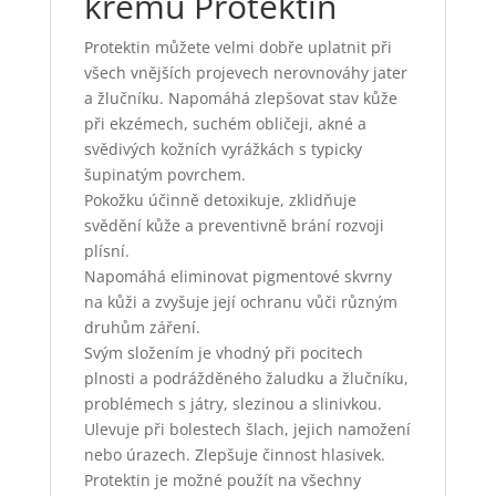
krému Protektin
Protektin můžete velmi dobře uplatnit při
všech vnějších projevech nerovnováhy jater
a žlučníku. Napomáhá zlepšovat stav kůže
při ekzémech, suchém obličeji, akné a
svědivých kožních vyrážkách s typicky
šupinatým povrchem.
Pokožku účinně detoxikuje, zklidňuje
svědění kůže a preventivně brání rozvoji
plísní.
Napomáhá eliminovat pigmentové skvrny
na kůži a zvyšuje její ochranu vůči různým
druhům záření.
Svým složením je vhodný při pocitech
plnosti a podrážděného žaludku a žlučníku,
problémech s játry, slezinou a slinivkou.
Ulevuje při bolestech šlach, jejich namožení
nebo úrazech. Zlepšuje činnost hlasivek.
Protektin je možné použít na všechny