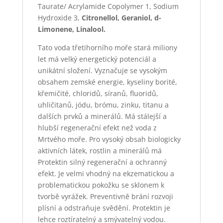
Taurate/ Acrylamide Copolymer
1
, Sodium
Hydroxide
3
,
Citronellol, Geraniol, d-
Limonene, Linalool.
Tato voda třetihorního moře stará miliony
let má velký energetický potenciál a
unikátní složení. Vyznačuje se vysokým
obsahem zemské energie, kyseliny borité,
křemičité, chloridů, síranů, fluoridů,
uhličitanů, jódu, brómu, zinku, titanu a
dalších prvků a minerálů. Má stálejší a
hlubší regenerační efekt než voda z
Mrtvého moře. Pro vysoký obsah biologicky
aktivních látek, rostlin a minerálů má
Protektin silný regenerační a ochranný
efekt. Je velmi vhodný na ekzematickou a
problematickou pokožku se sklonem k
tvorbě vyrážek. Preventivně brání rozvoji
plísní a odstraňuje svědění. Protektin je
lehce roztíratelný a smývatelný vodou.