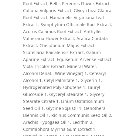
Root Extract, Bellis Perennis Flower Extract,
Calluna Vulgaris Extract, Glycyrrhiza Glabra
Root Extract, Hamamelis Virginiana Leaf
Extract , Symphytum Officinale Root Extract,
Acorus Calamus Root Extract, Anthyllis
Vulneraria Flower Extract, Aralica Cordata
Extract, Chelidonium Majus Extract,
Scutellaria Baicalensis Extract, Galium
Aparine Extract, Equisetum Arvense Extract,
Viola Tricolor Extract, Mineral Water,
Alcohol Denat., Wine Vinegar)
1
, Cetearyl
Alcohol
1
, Cetyl Palmitate
1
, Glycerin
1
,
Hydrogenated Polyisobutene
1
, Lauryl
Glucoside
1
, Glyceryl Stearate
1
, Glyceryl
Stearate Citrate
1
, Linum Usitatissimum
Seed Oil
1
, Glycine Soja Oil
1
, Oenothera
Biennis Oil
1
, Ricinus Communis Seed Oil
2
,
Arachis Hypogaea Oil
1
, Lecithin
2
,
Commiphora Myrrha Gum Extract
1
,