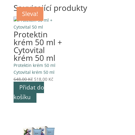
Související produkty
Sleva!
Sleva!
Protektin
krém 50 ml +
Cytovital
krém 50 ml
Protektin krém 50 ml
Cytovital krém 50 ml
Původní
Aktuální
648,00
Kč
518,00
Kč
cena
cena
Přidat do
byla:
je:
košíku
648,00 Kč.
518,00 Kč.