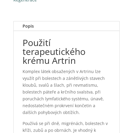
Protektin
krém
XXL
Popis
250
ml
Použití
množství
terapeutického
krému Artrin
Komplex látek obsažených v Artrinu lze
využít při bolestech a zánětlivých stavech
kloubů, svalů a šlach, při revmatismu,
bolestech páteře a krčního svalstva, při
poruchách lymfatického systému, únavě,
nedostatečném prokrvení končetin a
dalších pohybových obtížích.
Používá se při dně, migrénách, bolestech v
kříži, zubů a po obrnách. Je vhodný k