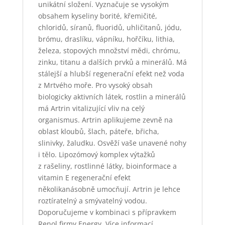
unikátní složení. Vyznačuje se vysokým
obsahem kyseliny borité, křemičité,
chloridů, síranů, fluoridů, uhličitanů, jódu,
brómu, draslíku, vápníku, hořčíku, lithia,
železa, stopových množství mědi, chrómu,
zinku, titanu a dalších prvků a minerálů. Má
stálejší a hlubší regenerační efekt než voda
z Mrtvého moře. Pro vysoký obsah
biologicky aktivních látek, rostlin a minerálů
má Artrin vitalizující vliv na celý
organismus. Artrin aplikujeme zevně na
oblast kloubů, šlach, páteře, břicha,
slinivky, žaludku. Osvěží vaše unavené nohy
i tělo. Lipozómový komplex výtažků
z rašeliny, rostlinné látky, bioinformace a
vitamin E regenerační efekt
několikanásobně umocňují. Artrin je lehce
roztíratelný a smývatelný vodou.
Doporučujeme v kombinaci s přípravkem
Renol firmy Energy. Více informací