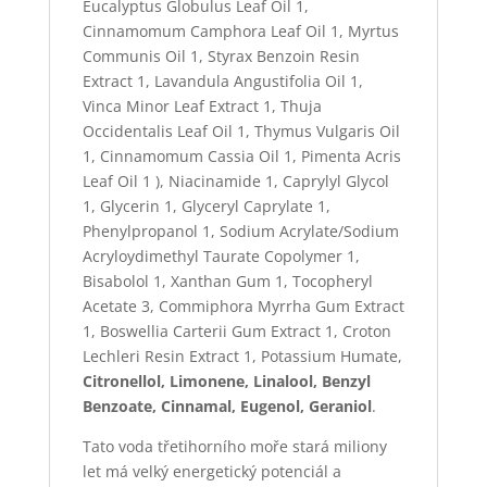
Eucalyptus Globulus Leaf Oil
1
,
Cinnamomum Camphora Leaf Oil
1
, Myrtus
Communis Oil
1
, Styrax Benzoin Resin
Extract
1
, Lavandula Angustifolia Oil
1
,
Vinca Minor Leaf Extract
1
, Thuja
Occidentalis Leaf Oil
1
, Thymus Vulgaris Oil
1
, Cinnamomum Cassia Oil
1
, Pimenta Acris
Leaf Oil
1
), Niacinamide
1
, Caprylyl Glycol
1
, Glycerin
1
, Glyceryl Caprylate
1
,
Phenylpropanol
1
, Sodium Acrylate/Sodium
Acryloydimethyl Taurate Copolymer
1
,
Bisabolol
1
, Xanthan Gum
1
, Tocopheryl
Acetate
3
, Commiphora Myrrha Gum Extract
1
, Boswellia Carterii Gum Extract
1
, Croton
Lechleri Resin Extract
1
, Potassium Humate,
Citronellol, Limonene, Linalool, Benzyl
Benzoate, Cinnamal, Eugenol, Geraniol
.
Tato voda třetihorního moře stará miliony
let má velký energetický potenciál a