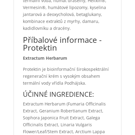
termální voda, humát draselný, Helixin®,
Vermesin®, humátové lipozomy, kyselina
jantarová a deoxycholová, betaglukany,
kombinace extraktů z myrhy, damaru,
kadidlovníku a dracény.
Příbalové informace -
Protektin
Extractum Herbarum
Protektin je bioinformační širokospektrální
regenerační krém s vysokým obsahem
termální vody vřídla Podhájska.
ÚČINNÉ INGREDIENCE:
Extractum Herbarum (Fumaria Officinalis
Extract, Geranium Robertianum Extract,
Sophora Japonica Fruit Extract, Galega
Officinalis Extract, Linaria Vulgaris
Flower/Leaf/Stem Extract, Arctium Lappa