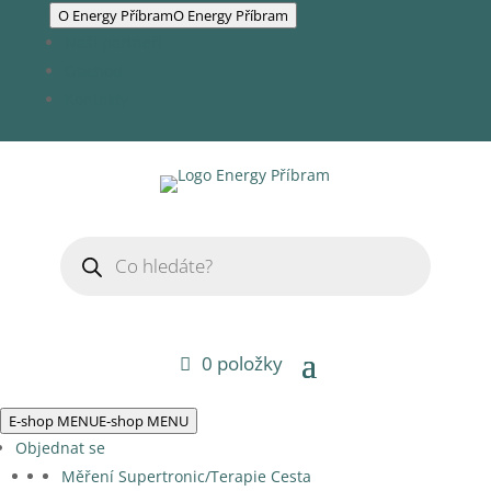
O Energy Příbram
O Energy Příbram
Naši partneři
Obchod
Kontakty
Products
search
0 položky
E-shop MENU
E-shop MENU
Objednat se
Měření Supertronic/Terapie Cesta