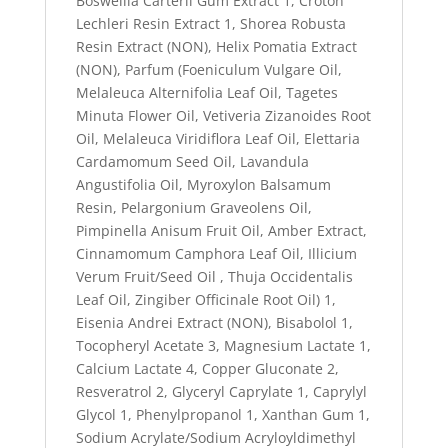
Boswellia Carterii Gum Extract
1
, Croton
Lechleri Resin Extract
1
, Shorea Robusta
Resin Extract (NON), Helix Pomatia Extract
(NON), Parfum (Foeniculum Vulgare Oil,
Melaleuca Alternifolia Leaf Oil, Tagetes
Minuta Flower Oil, Vetiveria Zizanoides Root
Oil, Melaleuca Viridiflora Leaf Oil, Elettaria
Cardamomum Seed Oil, Lavandula
Angustifolia Oil, Myroxylon Balsamum
Resin, Pelargonium Graveolens Oil,
Pimpinella Anisum Fruit Oil, Amber Extract,
Cinnamomum Camphora Leaf Oil, Illicium
Verum Fruit/Seed Oil , Thuja Occidentalis
Leaf Oil, Zingiber Officinale Root Oil)
1
,
Eisenia Andrei Extract (NON), Bisabolol
1
,
Tocopheryl Acetate
3
, Magnesium Lactate
1
,
Calcium Lactate
4
, Copper Gluconate
2
,
Resveratrol
2
, Glyceryl Caprylate
1
, Caprylyl
Glycol
1
, Phenylpropanol
1
, Xanthan Gum
1
,
Sodium Acrylate/Sodium Acryloyldimethyl