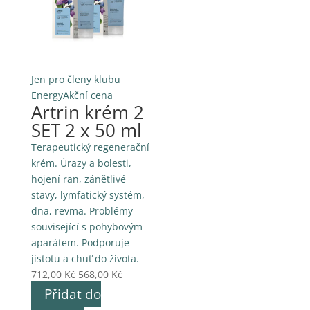
Jen pro členy klubu
Energy
Akční cena
Artrin krém 2
SET 2 x 50 ml
Terapeutický regenerační
krém. Úrazy a bolesti,
hojení ran, zánětlivé
stavy, lymfatický systém,
dna, revma. Problémy
související s pohybovým
aparátem. Podporuje
jistotu a chuť do života.
Původní
Aktuální
712,00
Kč
568,00
Kč
cena
cena
Přidat do
byla:
je: