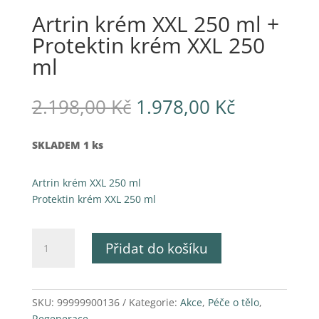
Artrin krém XXL 250 ml +
Protektin krém XXL 250
ml
Původní
Aktuální
2.198,00
Kč
1.978,00
Kč
cena
cena
byla:
je:
SKLADEM 1 ks
2.198,00 Kč.
1.978,00 
Artrin krém XXL 250 ml
Protektin krém XXL 250 ml
Artrin
Přidat do košíku
krém
XXL
250
ml
SKU:
99999900136
Kategorie:
Akce
,
Péče o tělo
,
+
Regenerace