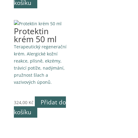
košíku
712,00 Kč.
568,00 Kč.
Protektin
krém 50 ml
Terapeutický regenerační
krém. Alergické kožní
reakce, plísně, ekzémy,
trávicí potíže, nadýmání,
pružnost šlach a
vazivových úponů.
Přidat do
324,00
Kč
košíku