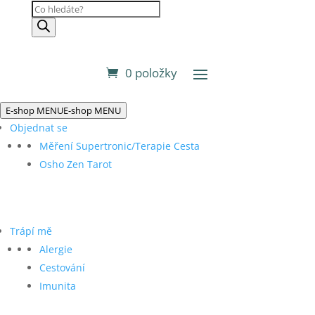
Products
search
0 položky
E-shop MENU
E-shop MENU
Objednat se
Měření Supertronic/Terapie Cesta
Osho Zen Tarot
Trápí mě
Alergie
Cestování
Imunita