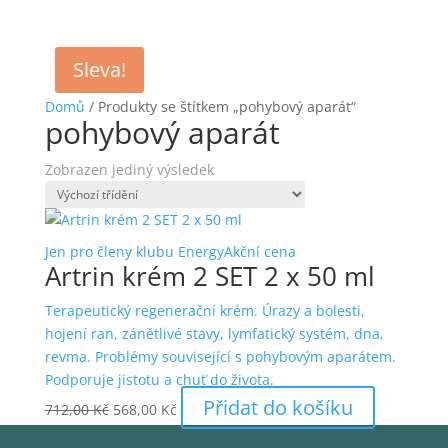
Sleva!
Domů
/ Produkty se štítkem „pohybový aparát“
pohybový aparát
Zobrazen jediný výsledek
Jen pro členy klubu Energy
Akční cena
Artrin krém 2 SET 2 x 50 ml
Terapeutický regenerační krém. Úrazy a bolesti,
hojení ran, zánětlivé stavy, lymfatický systém, dna,
revma. Problémy související s pohybovým aparátem.
Podporuje jistotu a chuť do života.
Původní
Aktuální
Přidat do košíku
712,00
Kč
568,00
Kč
cena
cena
byla:
je: