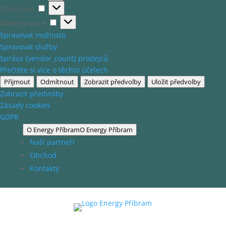
Statistické
Statistické
Marketingové
Marketingové
Spravovat možnosti
Spravovat služby
Správa {vendor_count} prodejců
Přečtěte si více o těchto účelech
Přijmout
Odmítnout
Zobrazit předvolby
Uložit předvolby
Zobrazit předvolby
Zásady cookies
GDPR
O Energy Příbram
O Energy Příbram
Naši partneři
Obchod
Kontakty