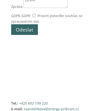
Zpráva
GDPR
GDPR
Prosím potvrďte souhlas se
zpracováním dat.
Odeslat
Tel.:
+420 602 199 220
E-mail:
svandelikova@energy-pribram.cz