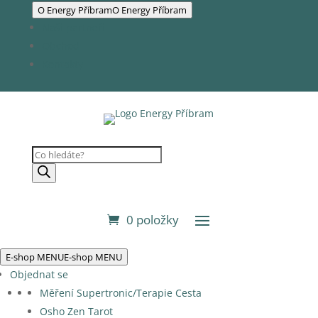
O Energy Příbram
O Energy Příbram
Naši partneři
Obchod
Kontakty
Products
search
0 položky
E-shop MENU
E-shop MENU
Objednat se
Měření Supertronic/Terapie Cesta
Osho Zen Tarot