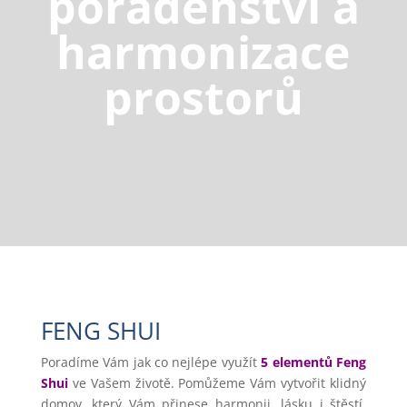
poradenství a
harmonizace
prostorů
FENG SHUI
Poradíme Vám jak co nejlépe využít
5 elementů Feng
Shui
ve Vašem životě. Pomůžeme Vám vytvořit klidný
domov, který Vám přinese harmonii, lásku i štěstí.