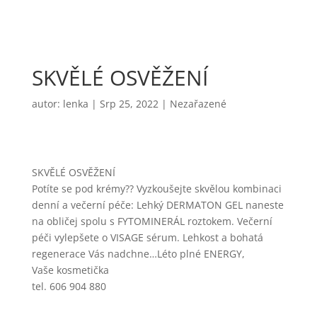
SKVĚLÉ OSVĚŽENÍ
autor:
lenka
|
Srp 25, 2022
|
Nezařazené
SKVĚLÉ OSVĚŽENÍ
Potíte se pod krémy?? Vyzkoušejte skvělou kombinaci
denní a večerní péče: Lehký DERMATON GEL naneste
na obličej spolu s FYTOMINERÁL roztokem. Večerní
péči vylepšete o VISAGE sérum. Lehkost a bohatá
regenerace Vás nadchne…Léto plné ENERGY,
Vaše kosmetička
tel. 606 904 880