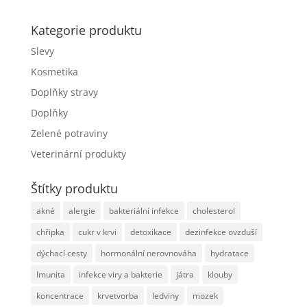
Kategorie produktu
Slevy
Kosmetika
Doplňky stravy
Doplňky
Zelené potraviny
Veterinární produkty
Štítky produktu
akné
alergie
bakteriální infekce
cholesterol
chřipka
cukr v krvi
detoxikace
dezinfekce ovzduší
dýchací cesty
hormonální nerovnováha
hydratace
Imunita
infekce viry a bakterie
játra
klouby
koncentrace
krvetvorba
ledviny
mozek