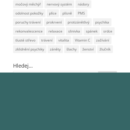
močový měchýř
nervový systém
nádory
odolnost pokožky
plíce
plísně
PMS
poruchy trávení
prokrvení
protizánětlivý
psychika
rekonvalescence
relaxace
slinivka
spánek
srdce
tlusté střevo
trávení
vitalita
Vitamin C
zažívání
zklidnění psychiky
záněty
šlachy
ženství
žlučník
Hledej…
Obchodní podmínky
Odstoupení od smlouvy a vrácení zboží
Reklamace zboží