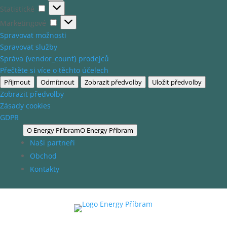
Statistické
Statistické
Marketingové
Marketingové
Spravovat možnosti
Spravovat služby
Správa {vendor_count} prodejců
Přečtěte si více o těchto účelech
Přijmout
Odmítnout
Zobrazit předvolby
Uložit předvolby
Zobrazit předvolby
Zásady cookies
GDPR
O Energy Příbram
O Energy Příbram
Naši partneři
Obchod
Kontakty