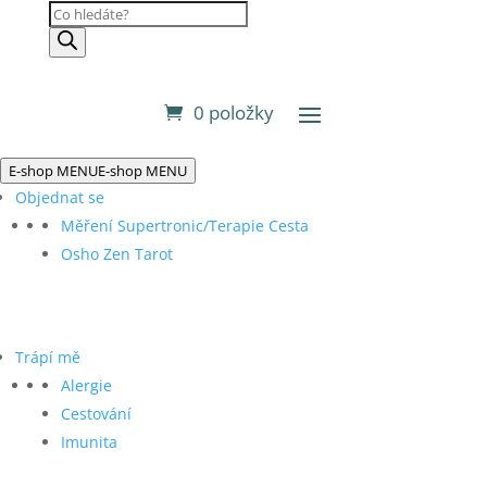
Products
search
0 položky
E-shop MENU
E-shop MENU
Objednat se
Měření Supertronic/Terapie Cesta
Osho Zen Tarot
Trápí mě
Alergie
Cestování
Imunita