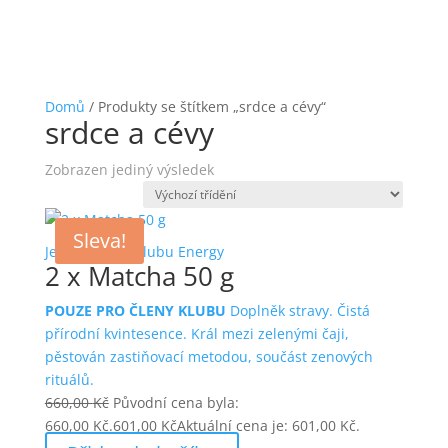
Domů
/ Produkty se štítkem „srdce a cévy“
srdce a cévy
Zobrazen jediný výsledek
Sleva!
Jen pro členy klubu Energy
2 x Matcha 50 g
POUZE PRO ČLENY KLUBU
Doplněk stravy. Čistá
přírodní kvintesence. Král mezi zelenými čaji,
pěstován zastiňovací metodou, součást zenových
rituálů.
660,00
Kč
Původní cena byla:
660,00 Kč.
601,00
Kč
Aktuální cena je: 601,00 Kč.