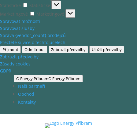
Statistické
Statistické
Marketingové
Marketingové
Spravovat možnosti
Spravovat služby
Správa {vendor_count} prodejců
Přečtěte si více o těchto účelech
Přijmout
Odmítnout
Zobrazit předvolby
Uložit předvolby
Zobrazit předvolby
Zásady cookies
GDPR
O Energy Příbram
O Energy Příbram
Naši partneři
Obchod
Kontakty