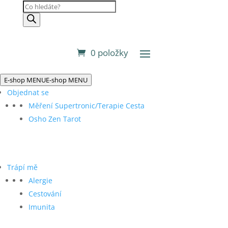
Products
search
0 položky
E-shop MENU
E-shop MENU
Objednat se
Měření Supertronic/Terapie Cesta
Osho Zen Tarot
Trápí mě
Alergie
Cestování
Imunita