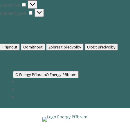
Statistické
Statistické
Marketingové
Marketingové
Spravovat možnosti
Spravovat služby
Správa {vendor_count} prodejců
Přečtěte si více o těchto účelech
Přijmout
Odmítnout
Zobrazit předvolby
Uložit předvolby
Zobrazit předvolby
Zásady cookies
GDPR
O Energy Příbram
O Energy Příbram
Naši partneři
Obchod
Kontakty