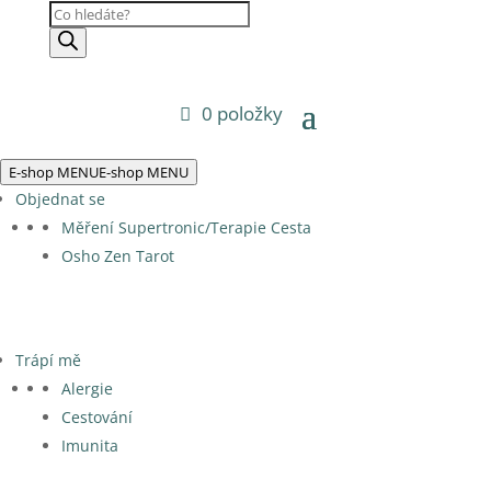
Products
search
0 položky
E-shop MENU
E-shop MENU
Objednat se
Měření Supertronic/Terapie Cesta
Osho Zen Tarot
Trápí mě
Alergie
Cestování
Imunita