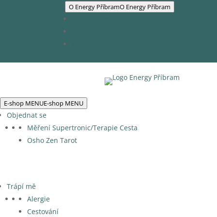
O Energy Příbram
O Energy Příbram
Naši partneři
Obchod
Kontakty
E-shop MENU
E-shop MENU
Objednat se
Měření Supertronic/Terapie Cesta
Osho Zen Tarot
Trápí mě
Alergie
Cestování