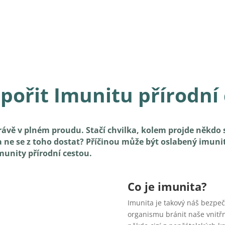
pořit Imunitu přírodní
právě v plném proudu. Stačí chvilka, kolem projde někdo
e a ne se z toho dostat? Příčinou může být oslabený imun
imunity přírodní cestou.
Co je imunita?
Imunita je takový náš bezpeč
organismu bránit naše vnitřn