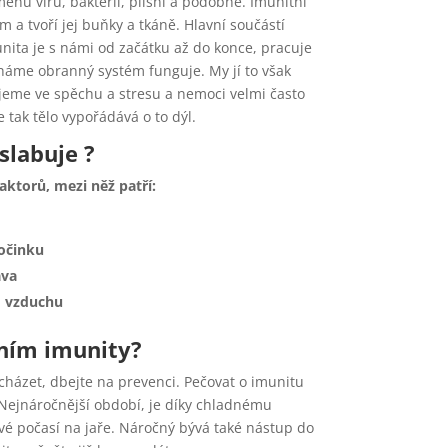
enů virů, bakterií, plísní a podobně. Imunitní
 a tvoří jej buňky a tkáně. Hlavní součástí
unita je s námi od začátku až do konce, pracuje
áháme obranný systém funguje. My jí to však
jeme ve spěchu a stresu a nemoci velmi často
tak tělo vypořádává o to dýl.
slabuje ?
aktorů, mezi něž patří:
očinku
ava
 vzduchu
ením imunity?
házet, dbejte na prevenci. Pečovat o imunitu
. Nejnáročnější období, je díky chladnému
vé počasí na jaře. Náročný bývá také nástup do