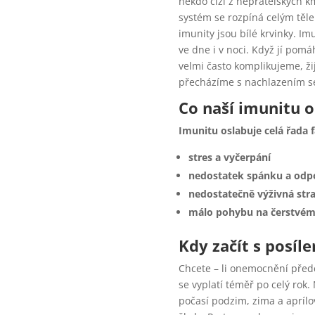
někdo cizí z nepřátelských km
systém se rozpíná celým tělem
imunity jsou bílé krvinky. Im
ve dne i v noci. Když jí pom
velmi často komplikujeme, ži
přecházíme s nachlazením se 
Co naší imunitu o
Imunitu oslabuje celá řada f
stres a vyčerpání
nedostatek spánku a odp
nedostatečně výživná str
málo pohybu na čerstvém
Kdy začít s posíl
Chcete – li onemocnění předc
se vyplatí téměř po celý rok
počasí podzim, zima a aprílo