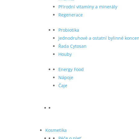
Přírodní vitamíny a minerály
Regenerace
Probiotika
Jednodruhové a ostatní bylinné koncen
Řada Cytosan
Houby
Energy Food
Nápoje
Čaje
Kosmetika
Péče o pleť