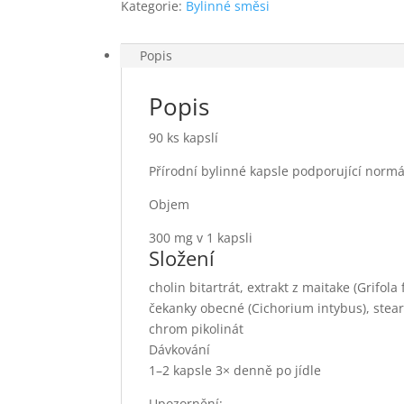
Kategorie:
Bylinné směsi
Popis
Popis
90 ks kapslí
Přírodní bylinné kapsle podporující normál
Objem
300 mg v 1 kapsli
Složení
cholin bitartrát, extrakt z maitake (Grifola
čekanky obecné (Cichorium intybus), stear
chrom pikolinát
Dávkování
1–2 kapsle 3× denně po jídle
Upozornění: