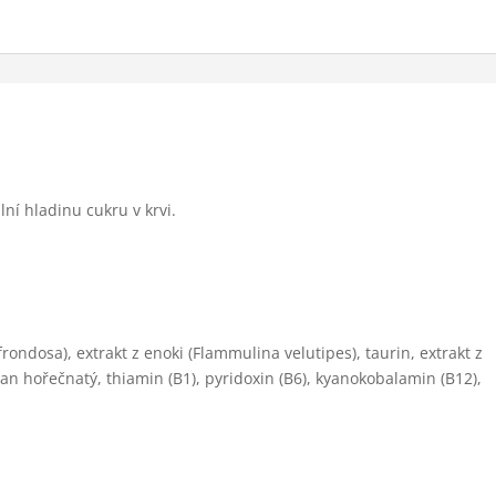
ní hladinu cukru v krvi.
 frondosa), extrakt z enoki (Flammulina velutipes), taurin, extrakt z
an hořečnatý, thiamin (B1), pyridoxin (B6), kyanokobalamin (B12),