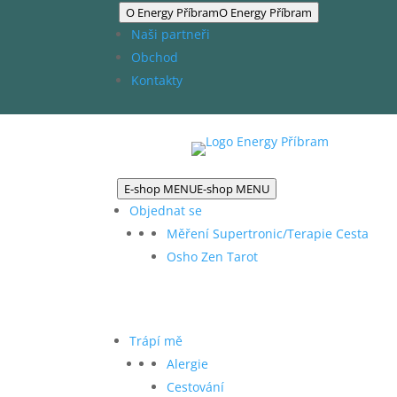
O Energy Příbram
O Energy Příbram
Naši partneři
Obchod
Kontakty
E-shop MENU
E-shop MENU
Objednat se
Měření Supertronic/Terapie Cesta
Osho Zen Tarot
Trápí mě
Alergie
Cestování