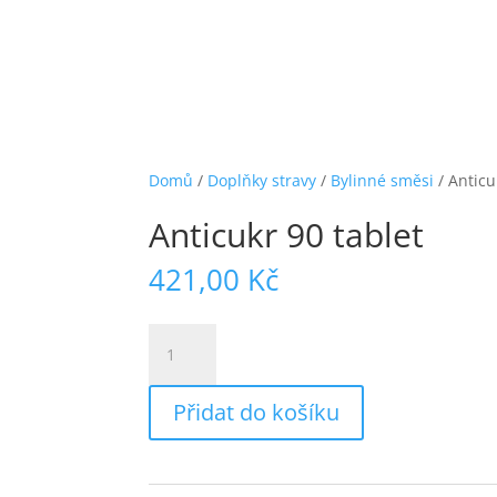
Domů
/
Doplňky stravy
/
Bylinné směsi
/ Anticu
Anticukr 90 tablet
421,00
Kč
Anticukr
90
tablet
Přidat do košíku
množství