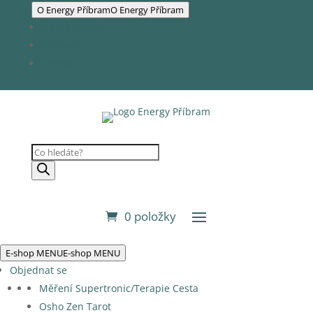
O Energy Příbram
O Energy Příbram
Naši partneři
Obchod
Kontakty
Products
search
0 položky
E-shop MENU
E-shop MENU
Objednat se
Měření Supertronic/Terapie Cesta
Osho Zen Tarot