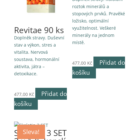
roztok minerálů a
stopových prvků. Pravěké
ložisko, optimální
Revitae 90 ks
využitelnost. Veškeré
minerály na jednom
Doplněk stravy. Duševní
místě.
stav a výkon, stres a
vitalita. Nervová
soustava, hormonální
Přidat do
477,00
Kč
aktivita, játra –
košíku
detoxikace.
Přidat do
477,00
Kč
košíku
Skeletin 3 SET
Sleva!