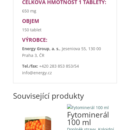
CELKOVÁ HMOTNOST 1 TABLETY:
650 mg
OBJEM
150 tablet
VÝROBCE:
Energy Group, a. s.
, Jeseniova 55, 130 00
Praha 3, ČR
Tel./fax:
+420 283 853 853/54
info@energy.cz
Související produkty
Fytominerál
100 ml
Doplněk stravy. Koloidní