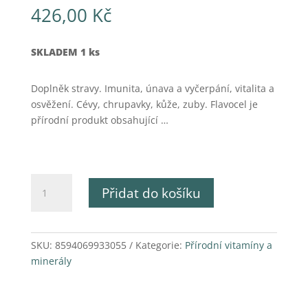
426,00
Kč
SKLADEM 1 ks
Doplněk stravy. Imunita, únava a vyčerpání, vitalita a
osvěžení. Cévy, chrupavky, kůže, zuby. Flavocel je
přírodní produkt obsahující …
Flavocel
Přidat do košíku
150
ks
množství
SKU:
8594069933055
Kategorie:
Přírodní vitamíny a
minerály