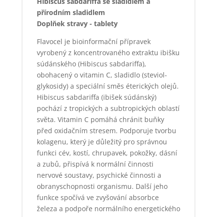
Hibiscus sabdariffa se sladidlem a
přírodním sladidlem
Doplňek stravy - tablety
Flavocel je bioinformační přípravek
vyrobený z koncentrovaného extraktu ibišku
súdánského (Hibiscus sabdariffa),
obohacený o vitamin C, sladidlo (steviol-
glykosidy) a speciální směs éterických olejů.
Hibiscus sabdariffa (ibišek súdánský)
pochází z tropických a subtropických oblastí
světa. Vitamin C pomáhá chránit buňky
před oxidačním stresem. Podporuje tvorbu
kolagenu, který je důležitý pro správnou
funkci cév, kostí, chrupavek, pokožky, dásní
a zubů, přispívá k normální činnosti
nervové soustavy, psychické činnosti a
obranyschopnosti organismu. Další jeho
funkce spočívá ve zvyšování absorbce
železa a podpoře normálního energetického