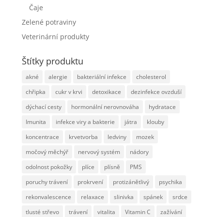
Čaje
Zelené potraviny
Veterinární produkty
Štítky produktu
akné
alergie
bakteriální infekce
cholesterol
chřipka
cukr v krvi
detoxikace
dezinfekce ovzduší
dýchací cesty
hormonální nerovnováha
hydratace
Imunita
infekce viry a bakterie
játra
klouby
koncentrace
krvetvorba
ledviny
mozek
močový měchýř
nervový systém
nádory
odolnost pokožky
plíce
plísně
PMS
poruchy trávení
prokrvení
protizánětlivý
psychika
rekonvalescence
relaxace
slinivka
spánek
srdce
tlusté střevo
trávení
vitalita
Vitamin C
zažívání