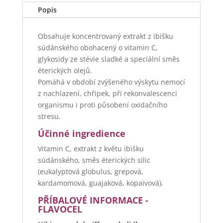
Popis
Obsahuje koncentrovaný extrakt z ibišku
súdánského obohacený o vitamin C,
glykosidy ze stévie sladké a speciální směs
éterických olejů.
Pomáhá v období zvýšeného výskytu nemocí
z nachlazení, chřipek, při rekonvalescenci
organismu i proti působení oxidačního
stresu.
Účinné ingredience
Vitamin C, extrakt z květu ibišku
súdánského, směs éterických silic
(eukalyptová globulus, grepová,
kardamomová, guajaková, kopaivová).
PŘÍBALOVÉ INFORMACE -
FLAVOCEL