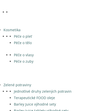
Kosmetika
Péče o pleť
Péče o tělo
Péče o vlasy
Péče o zuby
Zelené potraviny
Jednotlivé druhy zelených potravin
Terapeutické FOOD oleje
Barley Juice výhodné sety
Barley Juice tablety výhodné sety