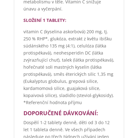
metabolismu v těle. Vitamin C snižuje
únavu a vyčerpání.
SLOŽENÍ 1 TABLETY:
vitamin C (kyselina askorbová) 200 mg, tj.
250 % RHP*, glukóza, extrakt z květu ibišku
súdánského 135 mg (4:1), celulóza (látka
protispékavá), neohesperidin DC (látka
zvýrazňující chuť), talek (látka protispékavá),
hořečnaté soli mastných kyselin (látka
protispékavá), směs éterických silic 1,35 mg
(Eukalyptus globulus, grepová silice,
kardamomová silice, guajaková silice,
kopaivová silice), sladidlo (steviol-glykosidy).
*Referenční hodnota příjmu
DOPORUČENÉ DÁVKOVÁNÍ:
Dospělí 1-2 tablety denně, děti od 3 do 12
let 1 tableta denně. Ve všech případech
následuje po třech týdnech užívání jeden