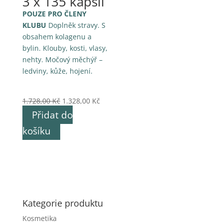
3 x 135 kapslí
POUZE PRO ČLENY
KLUBU
Doplněk stravy. S
obsahem kolagenu a
bylin. Klouby, kosti, vlasy,
nehty. Močový měchýř –
ledviny, kůže, hojení.
Původní
Aktuální
1.728,00
Kč
1.328,00
Kč
cena
cena
Přidat do
byla:
je:
košíku
1.728,00 Kč.
1.328,00 Kč.
Kategorie produktu
Kosmetika