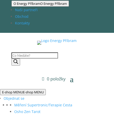
O Energy Příbram
O Energy Příbram
Naši partneři
Obchod
Kontakty
Products
search
0 položky
E-shop MENU
E-shop MENU
Objednat se
Měření Supertronic/Terapie Cesta
Osho Zen Tarot