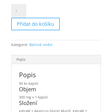
Plíce
90
tablet
Přidat do košíku
množství
Kategorie:
Bylinné směsi
Popis
Popis
90 ks kapslí
Objem
300 mg v 1 kapsli
Složení
extrakt z Agaricus blazei Murill, extrakt z