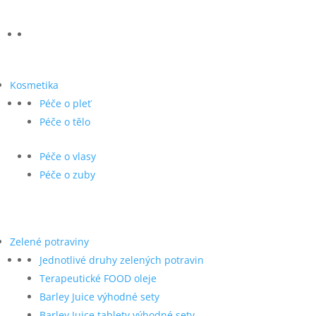
Kosmetika
Péče o pleť
Péče o tělo
Péče o vlasy
Péče o zuby
Zelené potraviny
Jednotlivé druhy zelených potravin
Terapeutické FOOD oleje
Barley Juice výhodné sety
Barley Juice tablety výhodné sety