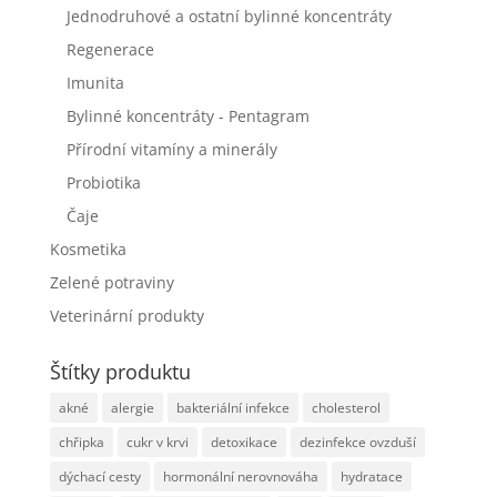
Jednodruhové a ostatní bylinné koncentráty
Regenerace
Imunita
Bylinné koncentráty - Pentagram
Přírodní vitamíny a minerály
Probiotika
Čaje
Kosmetika
Zelené potraviny
Veterinární produkty
Štítky produktu
akné
alergie
bakteriální infekce
cholesterol
chřipka
cukr v krvi
detoxikace
dezinfekce ovzduší
dýchací cesty
hormonální nerovnováha
hydratace