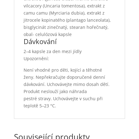
vilcacory (Uncaria tomentosa), extrakt z
camu camu (Myrciaria dubia), extrakt z
jitrocele kopinatého (plantago lanceolata),
bisglycinát zinečnatý, stearan hořečnatý,
obal- celulózová kapsle
Dávkování
2–4 kapsle za den mezi jídly
Upozornění:
Není vhodné pro děti, kojící a těhotné
ženy. Nepřekračujte doporučené denní
dávkování. Uchovávejte mimo dosah dětí.
Produkt neslouží jako náhrada
pestré stravy. Uchovávejte v suchu při
teplotě 5–23 °C.
Související produkty