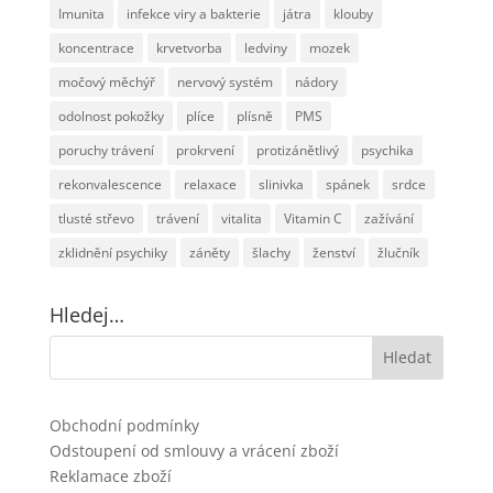
Imunita
infekce viry a bakterie
játra
klouby
koncentrace
krvetvorba
ledviny
mozek
močový měchýř
nervový systém
nádory
odolnost pokožky
plíce
plísně
PMS
poruchy trávení
prokrvení
protizánětlivý
psychika
rekonvalescence
relaxace
slinivka
spánek
srdce
tlusté střevo
trávení
vitalita
Vitamin C
zažívání
zklidnění psychiky
záněty
šlachy
ženství
žlučník
Hledej…
Obchodní podmínky
Odstoupení od smlouvy a vrácení zboží
Reklamace zboží