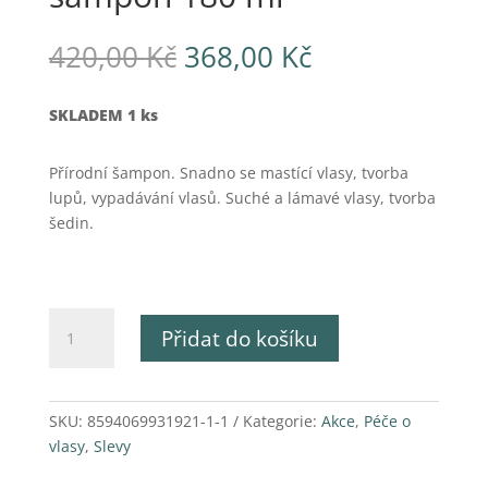
Původní
Aktuální
420,00
Kč
368,00
Kč
cena
cena
byla:
je:
SKLADEM 1 ks
420,00 Kč.
368,00 Kč.
Přírodní šampon. Snadno se mastící vlasy, tvorba
lupů, vypadávání vlasů. Suché a lámavé vlasy, tvorba
šedin.
Protektin
Přidat do košíku
+
Artrin
šampon
180
SKU:
8594069931921-1-1
Kategorie:
Akce
,
Péče o
ml
vlasy
,
Slevy
množství