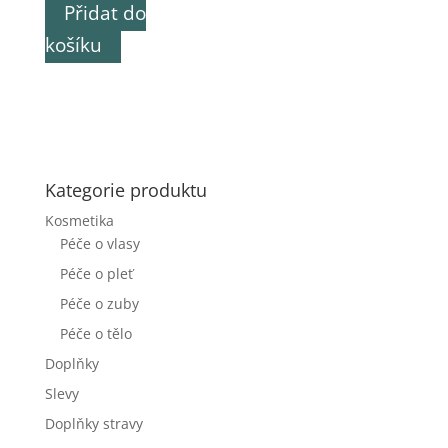
cena
cena
Přidat do
byla:
je:
košíku
780,00 Kč.
710,00 Kč.
Kategorie produktu
Kosmetika
Péče o vlasy
Péče o pleť
Péče o zuby
Péče o tělo
Doplňky
Slevy
Doplňky stravy