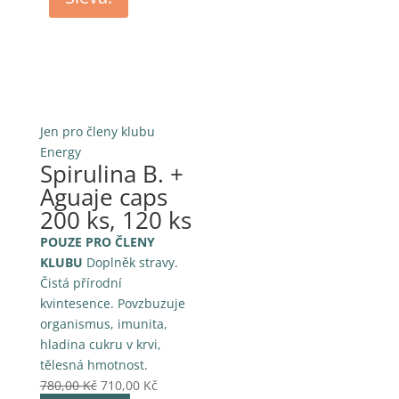
Jen pro členy klubu
Energy
Spirulina B. +
Aguaje caps
200 ks, 120 ks
POUZE PRO ČLENY
KLUBU
Doplněk stravy.
Čistá přírodní
kvintesence. Povzbuzuje
organismus, imunita,
hladina cukru v krvi,
tělesná hmotnost.
Původní
Aktuální
780,00
Kč
710,00
Kč