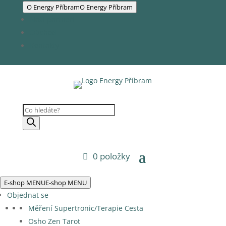
O Energy Příbram
O Energy Příbram
Naši partneři
Obchod
Kontakty
Products
search
0 položky
E-shop MENU
E-shop MENU
Objednat se
Měření Supertronic/Terapie Cesta
Osho Zen Tarot