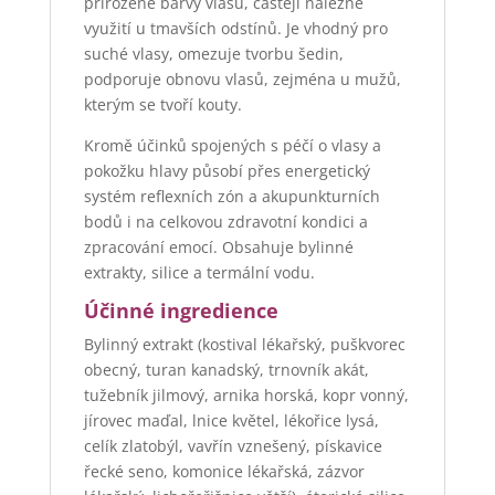
přirozené barvy vlasů, častěji nalezne
využití u tmavších odstínů. Je vhodný pro
suché vlasy, omezuje tvorbu šedin,
podporuje obnovu vlasů, zejména u mužů,
kterým se tvoří kouty.
Kromě účinků spojených s péčí o vlasy a
pokožku hlavy působí přes energetický
systém reflexních zón a akupunkturních
bodů i na celkovou zdravotní kondici a
zpracování emocí. Obsahuje bylinné
extrakty, silice a termální vodu.
Účinné ingredience
Bylinný extrakt (kostival lékařský, puškvorec
obecný, turan kanadský, trnovník akát,
tužebník jilmový, arnika horská, kopr vonný,
jírovec maďal, lnice květel, lékořice lysá,
celík zlatobýl, vavřín vznešený, pískavice
řecké seno, komonice lékařská, zázvor