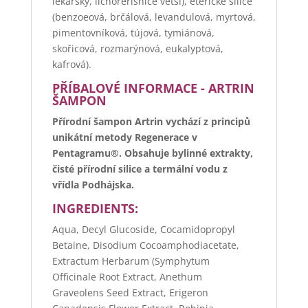
lékařský, lichořeřišnice větší), éterické silice
(benzoeová, brčálová, levandulová, myrtová,
pimentovníková, tújová, tymiánová,
skořicová, rozmarýnová, eukalyptová,
kafrová).
PŘÍBALOVÉ INFORMACE - ARTRIN
ŠAMPON
Přírodní šampon Artrin vychází z principů
unikátní metody Regenerace v
Pentagramu®. Obsahuje bylinné extrakty,
čisté přírodní silice a termální vodu z
vřídla Podhájska.
INGREDIENTS:
Aqua, Decyl Glucoside, Cocamidopropyl
Betaine, Disodium Cocoamphodiacetate,
Extractum Herbarum (Symphytum
Officinale Root Extract, Anethum
Graveolens Seed Extract, Erigeron