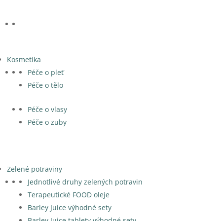
Kosmetika
Péče o pleť
Péče o tělo
Péče o vlasy
Péče o zuby
Zelené potraviny
Jednotlivé druhy zelených potravin
Terapeutické FOOD oleje
Barley Juice výhodné sety
Barley Juice tablety výhodné sety