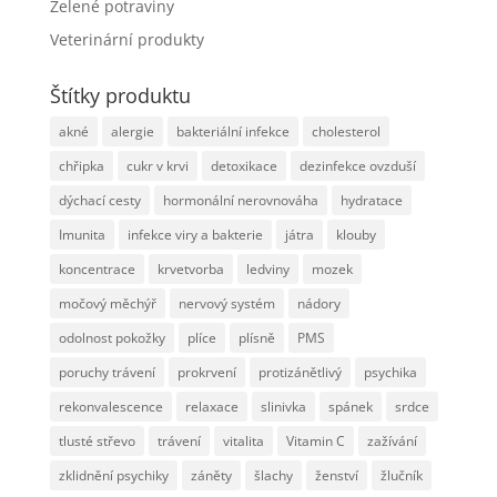
Zelené potraviny
Veterinární produkty
Štítky produktu
akné
alergie
bakteriální infekce
cholesterol
chřipka
cukr v krvi
detoxikace
dezinfekce ovzduší
dýchací cesty
hormonální nerovnováha
hydratace
Imunita
infekce viry a bakterie
játra
klouby
koncentrace
krvetvorba
ledviny
mozek
močový měchýř
nervový systém
nádory
odolnost pokožky
plíce
plísně
PMS
poruchy trávení
prokrvení
protizánětlivý
psychika
rekonvalescence
relaxace
slinivka
spánek
srdce
tlusté střevo
trávení
vitalita
Vitamin C
zažívání
zklidnění psychiky
záněty
šlachy
ženství
žlučník