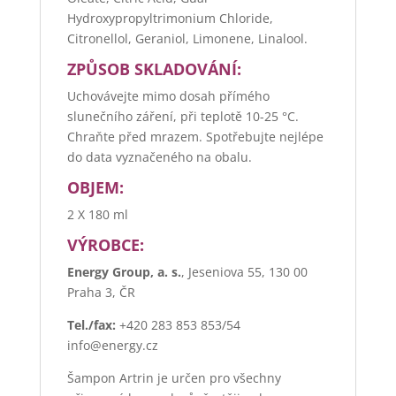
Hydroxypropyltrimonium Chloride,
Citronellol, Geraniol, Limonene, Linalool.
ZPŮSOB SKLADOVÁNÍ:
Uchovávejte mimo dosah přímého
slunečního záření, při teplotě 10-25 °C.
Chraňte před mrazem. Spotřebujte nejlépe
do data vyznačeného na obalu.
OBJEM:
2 X 180 ml
VÝROBCE:
Energy Group, a. s.
, Jeseniova 55, 130 00
Praha 3, ČR
Tel./fax:
+420 283 853 853/54
info@energy.cz
Šampon Artrin je určen pro všechny