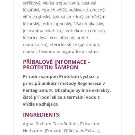
syřišťový, violka trojbarevná, kostival
lékařský, lopuch větší, puškvorec obecný,
vilín virginský, kakost smrdutý, zemědým
lékařský, jerlín japonský, šišák bajkalský,
jestřabina lékařská, sedmikráska obecná,
lékořice lysá, vřes obecný, arálie
mandžuská), éterické silice (geránium,
niaouli, levandule, bigarádie a cistus).
PŘÍBALOVÉ INFORMACE -
PROTEKTIN ŠAMPON
Přírodní šampon Protektin vychází z
principů unikátní metody Regenerace v
Pentagramu®. Obsahuje bylinné extrakty,
čisté přírodní silice a termální vodu z
vřídla Podhájska.
INGREDIENTS:
Aqua, Sodium Coco-Sulfate, Extractum
Herbarum (Fumaria Officinalis Extract,