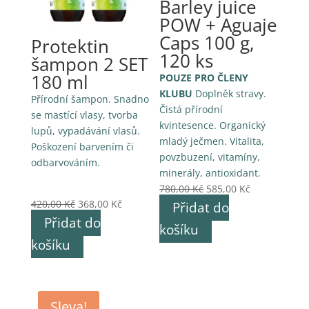
Barley juice
POW + Aguaje
Caps 100 g,
Protektin
120 ks
šampon 2 SET
180 ml
POUZE PRO ČLENY
KLUBU
Doplněk stravy.
Přírodní šampon. Snadno
Čistá přírodní
se mastící vlasy, tvorba
kvintesence. Organický
lupů, vypadávání vlasů.
mladý ječmen. Vitalita,
Poškození barvením či
povzbuzení, vitamíny,
odbarvováním.
minerály, antioxidant.
Původní
Aktuální
780,00
Kč
585,00
Kč
Původní
Aktuální
cena
cena
420,00
Kč
368,00
Kč
Přidat do
cena
cena
byla:
je:
Přidat do
košíku
byla:
je:
780,00 Kč.
585,00 Kč.
košíku
420,00 Kč.
368,00 Kč.
Sleva!