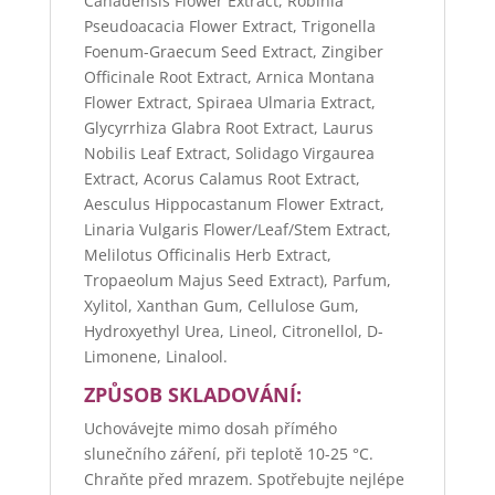
Canadensis Flower Extract, Robinia
Pseudoacacia Flower Extract, Trigonella
Foenum-Graecum Seed Extract, Zingiber
Officinale Root Extract, Arnica Montana
Flower Extract, Spiraea Ulmaria Extract,
Glycyrrhiza Glabra Root Extract, Laurus
Nobilis Leaf Extract, Solidago Virgaurea
Extract, Acorus Calamus Root Extract,
Aesculus Hippocastanum Flower Extract,
Linaria Vulgaris Flower/Leaf/Stem Extract,
Melilotus Officinalis Herb Extract,
Tropaeolum Majus Seed Extract), Parfum,
Xylitol, Xanthan Gum, Cellulose Gum,
Hydroxyethyl Urea, Lineol, Citronellol, D-
Limonene, Linalool.
ZPŮSOB SKLADOVÁNÍ:
Uchovávejte mimo dosah přímého
slunečního záření, při teplotě 10-25 °C.
Chraňte před mrazem. Spotřebujte nejlépe