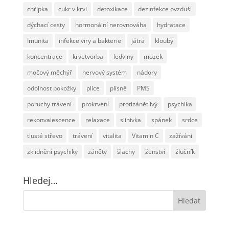
chřipka
cukr v krvi
detoxikace
dezinfekce ovzduší
dýchací cesty
hormonální nerovnováha
hydratace
Imunita
infekce viry a bakterie
játra
klouby
koncentrace
krvetvorba
ledviny
mozek
močový měchýř
nervový systém
nádory
odolnost pokožky
plíce
plísně
PMS
poruchy trávení
prokrvení
protizánětlivý
psychika
rekonvalescence
relaxace
slinivka
spánek
srdce
tlusté střevo
trávení
vitalita
Vitamin C
zažívání
zklidnění psychiky
záněty
šlachy
ženství
žlučník
Hledej…