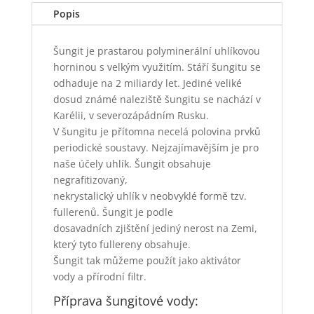
Popis
Šungit je prastarou polyminerální uhlíkovou
horninou s velkým využitím. Stáří šungitu se
odhaduje na 2 miliardy let. Jediné veliké
dosud známé naleziště šungitu se nachází v
Karélii, v severozápádním Rusku.
V šungitu je přítomna necelá polovina prvků
periodické soustavy. Nejzajímavějším je pro
naše účely uhlík. Šungit obsahuje
negrafitizovaný,
nekrystalický uhlík v neobvyklé formě tzv.
fullerenů. Šungit je podle
dosavadních zjištění jediný nerost na Zemi,
který tyto fullereny obsahuje.
Šungit tak můžeme použít jako aktivátor
vody a přírodní filtr.
Příprava šungitové vody: