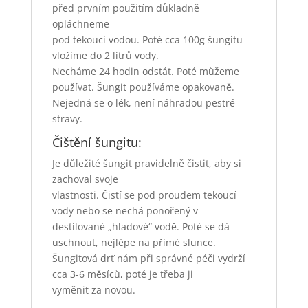
před prvním použitím důkladně
opláchneme
pod tekoucí vodou. Poté cca 100g šungitu
vložíme do 2 litrů vody.
Necháme 24 hodin odstát. Poté můžeme
používat. Šungit používáme opakovaně.
Nejedná se o lék, není náhradou pestré
stravy.
Čištění šungitu:
Je důležité šungit pravidelně čistit, aby si
zachoval svoje
vlastnosti. Čistí se pod proudem tekoucí
vody nebo se nechá ponořený v
destilované „hladové“ vodě. Poté se dá
uschnout, nejlépe na přímé slunce.
Šungitová drť nám při správné péči vydrží
cca 3-6 měsíců, poté je třeba ji
vyměnit za novou.