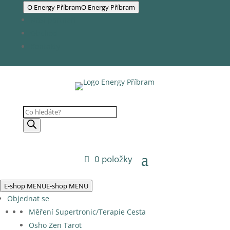
O Energy Příbram
O Energy Příbram
Naši partneři
Obchod
Kontakty
Products
search
0 položky
E-shop MENU
E-shop MENU
Objednat se
Měření Supertronic/Terapie Cesta
Osho Zen Tarot