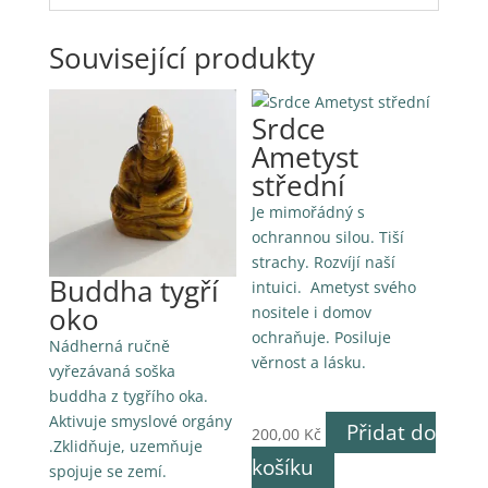
Související produkty
Srdce
Ametyst
střední
Je mimořádný s
ochrannou silou. Tiší
strachy. Rozvíjí naší
Buddha tygří
intuici. Ametyst svého
oko
nositele i domov
ochraňuje. Posiluje
Nádherná ručně
věrnost a lásku.
vyřezávaná soška
buddha z tygřího oka.
Aktivuje smyslové orgány
Přidat do
200,00
Kč
.Zklidňuje, uzemňuje
košíku
spojuje se zemí.