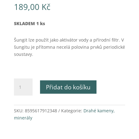
189,00
Kč
SKLADEM 1 ks
Šungit lze použít jako aktivátor vody a přírodní filtr. V
šungitu je přítomna necelá polovina prvků periodické
soustavy.
Šungit
Přidat do košíku
–
Natural
200g
množství
SKU:
8595617912348
Kategorie:
Drahé kameny,
minerály