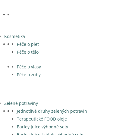
Kosmetika
Péče o pleť
Péče o tělo
Péče o vlasy
Péče o zuby
Zelené potraviny
Jednotlivé druhy zelených potravin
Terapeutické FOOD oleje
Barley Juice výhodné sety
Barley Juice tablety výhodné sety