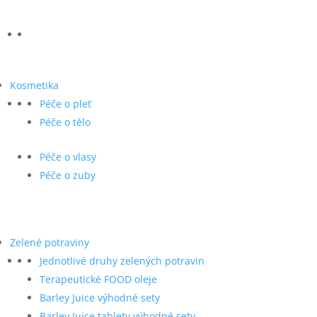
Kosmetika
Péče o pleť
Péče o tělo
Péče o vlasy
Péče o zuby
Zelené potraviny
Jednotlivé druhy zelených potravin
Terapeutické FOOD oleje
Barley Juice výhodné sety
Barley Juice tablety výhodné sety