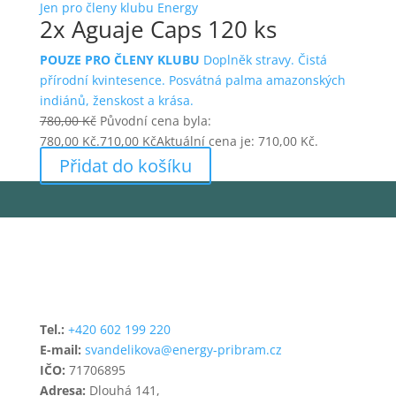
Jen pro členy klubu Energy
2x Aguaje Caps 120 ks
POUZE PRO ČLENY KLUBU
Doplněk stravy. Čistá
přírodní kvintesence. Posvátná palma amazonských
indiánů, ženskost a krása.
780,00
Kč
Původní cena byla:
780,00 Kč.
710,00
Kč
Aktuální cena je: 710,00 Kč.
Přidat do košíku
Tel.:
+420 602 199 220
E-mail:
svandelikova@energy-pribram.cz
IČO:
71706895
Adresa:
Dlouhá 141,