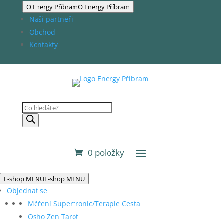
O Energy Příbram
O Energy Příbram
Naši partneři
Obchod
Kontakty
Products
search
0 položky
E-shop MENU
E-shop MENU
Objednat se
Měření Supertronic/Terapie Cesta
Osho Zen Tarot