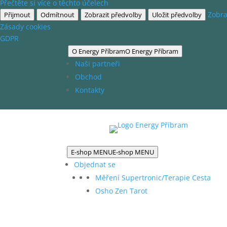
Přečtěte si více o těchto účelech
Zobra
Přijmout
Odmítnout
Zobrazit předvolby
Uložit předvolby
Zásady cookies
GDPR
O Energy Příbram
O Energy Příbram
Naši partneři
Obchod
Kontakty
E-shop MENU
E-shop MENU
Objednat se
Měření Supertronic/Terapie Cesta
Osho Zen Tarot