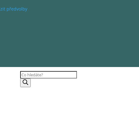
zit předvolby
Products
search