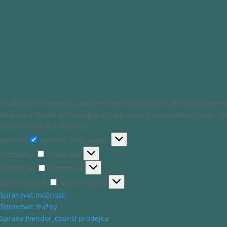
K ukládání informací o zařízení a/nebo přístupu k nim používáme te
Souhlas s těmito technologiemi nám umožní zpracovávat údaje, jak
některé funkce a vlastnosti.
Funkční
Funkční
Vždy aktivní
Předvolby
Předvolby
Statistické
Statistické
Marketingové
Marketingové
Spravovat možnosti
Spravovat služby
Správa {vendor_count} prodejců