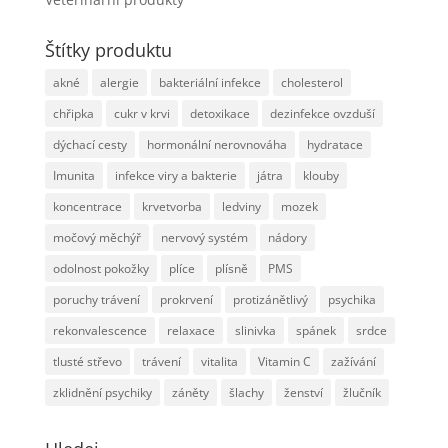
Štítky produktu
akné
alergie
bakteriální infekce
cholesterol
chřipka
cukr v krvi
detoxikace
dezinfekce ovzduší
dýchací cesty
hormonální nerovnováha
hydratace
Imunita
infekce viry a bakterie
játra
klouby
koncentrace
krvetvorba
ledviny
mozek
močový měchýř
nervový systém
nádory
odolnost pokožky
plíce
plísně
PMS
poruchy trávení
prokrvení
protizánětlivý
psychika
rekonvalescence
relaxace
slinivka
spánek
srdce
tlusté střevo
trávení
vitalita
Vitamin C
zažívání
zklidnění psychiky
záněty
šlachy
ženství
žlučník