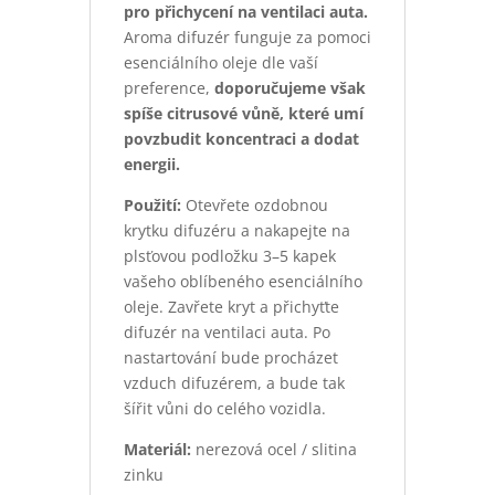
pro přichycení na ventilaci auta.
Aroma difuzér funguje za pomoci
esenciálního oleje dle vaší
preference,
doporučujeme však
spíše citrusové vůně, které umí
povzbudit koncentraci a dodat
energii.
Použití:
Otevřete ozdobnou
krytku difuzéru a nakapejte na
plsťovou podložku 3–5 kapek
vašeho oblíbeného esenciálního
oleje. Zavřete kryt a přichyťte
difuzér na ventilaci auta. Po
nastartování bude procházet
vzduch difuzérem, a bude tak
šířit vůni do celého vozidla.
Materiál:
nerezová ocel / slitina
zinku