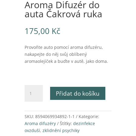
Aroma Difuzér do
auta Čakrová ruka
175,00
Kč
Provoňte auto pomocí aroma difuzéru,
nakapejte do něj svůj oblíbený
aromaolejíček a buďte v autě, jako doma.
Aroma
Přidat do košíku
Difuzér
do
auta
Čakrová
SKU:
8594069934892-1-1
Kategorie:
ruka
Aroma difuzéry
Štítky:
dezinfekce
množství
ovzduší
,
zklidnění psychiky