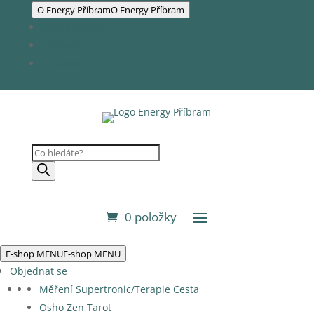
O Energy Příbram
O Energy Příbram
Naši partneři
Obchod
Kontakty
Products
search
0 položky
E-shop MENU
E-shop MENU
Objednat se
Měření Supertronic/Terapie Cesta
Osho Zen Tarot