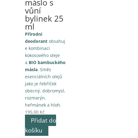
máslo s
vůní
bylinek 25
ml
Přírodní
deodorant
obsahuj
e kombinaci
kokosového oleje
a
BIO bambuckého
másla
. Směs
esenciálních olejů
jako je řebříček
obecný, dobromysl,
rozmarýn,
heřmánek a hloh.
195,00
Kč
Přidat do
košíku