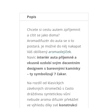
Popis
Chcete si cestu autem zpříjemnit
a cítit se jako doma?
Aromadifuzér do auta se o to
postará. Je možné do něj nakapat
Váš oblíbený
aromaolejíček
.
Navíc
interiér auta příjemně a
vkusně ozdobí svým decentním
designem s barevnými kamínky
– ty symbolizují 7 čaker.
Na rozdíl od klasických
závěsných stromečků s často
dráždivou syntetickou vůní
nebude aroma difuzér překážet
ve výhledu díky své
konstrukci