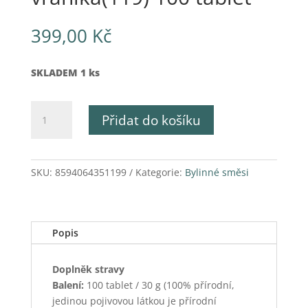
399,00
Kč
SKLADEM 1 ks
Hříva
Přidat do košíku
černého
vraníka(119)
100
tablet
SKU:
8594064351199
Kategorie:
Bylinné směsi
množství
Popis
Doplněk stravy
Balení:
100 tablet / 30 g (100% přírodní,
jedinou pojivovou látkou je přírodní