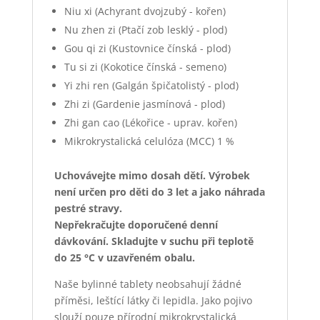
Niu xi (Achyrant dvojzubý - kořen)
Nu zhen zi (Ptačí zob lesklý - plod)
Gou qi zi (Kustovnice čínská - plod)
Tu si zi (Kokotice čínská - semeno)
Yi zhi ren (Galgán špičatolistý - plod)
Zhi zi (Gardenie jasmínová - plod)
Zhi gan cao (Lékořice - uprav. kořen)
Mikrokrystalická celulóza (MCC) 1 %
Uchovávejte mimo dosah dětí. Výrobek
není určen pro děti do 3 let a jako náhrada
pestré stravy.
Nepřekračujte doporučené denní
dávkování. Skladujte v suchu při teplotě
do 25 °C v uzavřeném obalu.
Naše bylinné tablety neobsahují žádné
příměsi, leštící látky či lepidla. Jako pojivo
slouží pouze přírodní mikrokrystalická