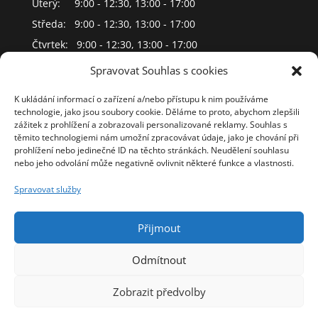
Úterý: 9:00 - 12:30, 13:00 - 17:00
Středa: 9:00 - 12:30, 13:00 - 17:00
Čtvrtek: 9:00 - 12:30, 13:00 - 17:00
Pátek: 9:00 - 12:30, 13:00 - 17:00
Spravovat Souhlas s cookies
Sobota : Zavřeno
K ukládání informací o zařízení a/nebo přístupu k nim používáme
Neděle: Zavřeno
technologie, jako jsou soubory cookie. Děláme to proto, abychom zlepšili
zážitek z prohlížení a zobrazovali personalizované reklamy. Souhlas s
těmito technologiemi nám umožní zpracovávat údaje, jako je chování při
Důležité dokumenty:
prohlížení nebo jedinečné ID na těchto stránkách. Neudělení souhlasu
nebo jeho odvolání může negativně ovlivnit některé funkce a vlastnosti.
Obchodní podmínky
Spravovat služby
Zásady ochrany soukromí (GDPR)
Odstoupení od smlouvy a vrácení zboží
Přijmout
Reklamace zboží
Jak se stát členem?
Odmítnout
Zobrazit předvolby
2018 – 2026 Copyright Energy Příbram | Made by