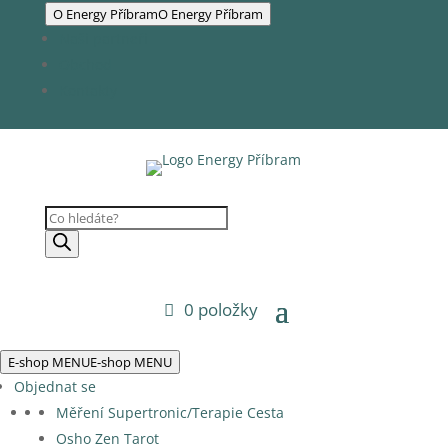
O Energy Příbram
O Energy Příbram
Naši partneři
Obchod
Kontakty
Products
search
0 položky
E-shop MENU
E-shop MENU
Objednat se
Měření Supertronic/Terapie Cesta
Osho Zen Tarot