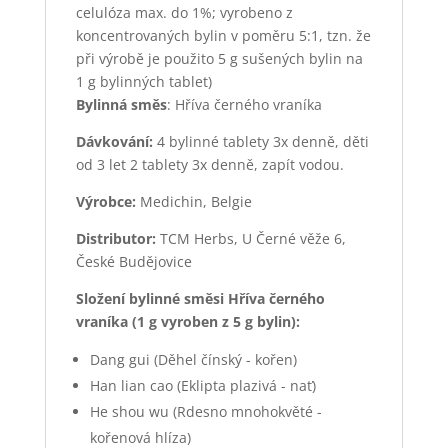
celulóza max. do 1%; vyrobeno z
koncentrovaných bylin v poměru 5:1, tzn. že
při výrobě je použito 5 g sušených bylin na
1 g bylinných tablet)
Bylinná směs
: Hříva černého vraníka
Dávkování:
4 bylinné tablety 3x denně, děti
od 3 let 2 tablety 3x denně, zapít vodou.
Výrobce:
Medichin, Belgie
Distributor:
TCM Herbs, U Černé věže 6,
České Budějovice
Složení bylinné směsi Hříva černého
vraníka (1 g vyroben z 5 g bylin):
Dang gui (Děhel čínský - kořen)
Han lian cao (Eklipta plazivá - nať)
He shou wu (Rdesno mnohokvěté -
kořenová hlíza)