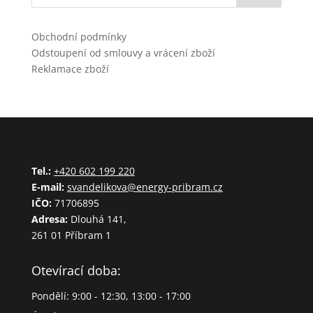
Obchodní podmínky
Odstoupení od smlouvy a vrácení zboží
Reklamace zboží
Tel.:
+420 602 199 220
E-mail:
svandelikova@energy-pribram.cz
IČO:
71706895
Adresa:
Dlouhá 141,
261 01 Příbram 1
Otevírací doba:
Pondělí: 9:00 - 12:30, 13:00 - 17:00