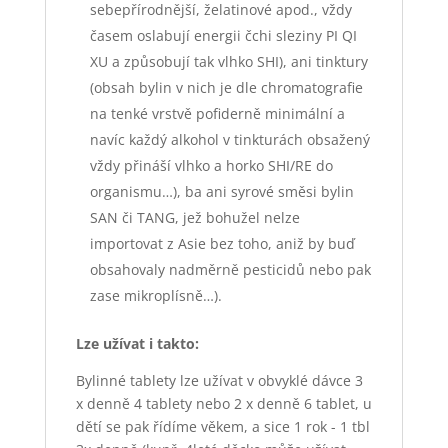
sebepřírodnější, želatinové apod., vždy
časem oslabují energii čchi sleziny PI QI
XU a způsobují tak vlhko SHI), ani tinktury
(obsah bylin v nich je dle chromatografie
na tenké vrstvě pofiderně minimální a
navíc každý alkohol v tinkturách obsažený
vždy přináší vlhko a horko SHI/RE do
organismu…), ba ani syrové směsi bylin
SAN či TANG, jež bohužel nelze
importovat z Asie bez toho, aniž by buď
obsahovaly nadměrně pesticidů nebo pak
zase mikroplísně…).
Lze užívat i takto:
Bylinné tablety lze užívat v obvyklé dávce 3
x denně 4 tablety nebo 2 x denně 6 tablet, u
dětí se pak řídíme věkem, a sice 1 rok - 1 tbl