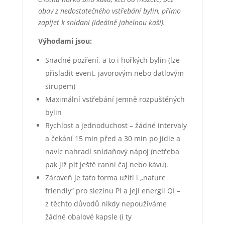
obav z nedostatečného vstřebání bylin, přímo
zapíjet k snídani (ideálně jahelnou kaši).
Výhodami jsou:
Snadné pozření, a to i hořkých bylin (lze
přisladit event. javorovým nebo datlovým
sirupem)
Maximální vstřebání jemně rozpuštěných
bylin
Rychlost a jednoduchost – žádné intervaly
a čekání 15 min před a 30 min po jídle a
navíc nahradí snídaňový nápoj (netřeba
pak již pít ještě ranní čaj nebo kávu).
Zároveň je tato forma užití i „nature
friendly“ pro slezinu PI a její energii QI –
z těchto důvodů nikdy nepoužíváme
žádné obalové kapsle (i ty