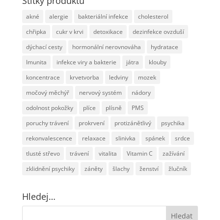
Štítky produktu
akné
alergie
bakteriální infekce
cholesterol
chřipka
cukr v krvi
detoxikace
dezinfekce ovzduší
dýchací cesty
hormonální nerovnováha
hydratace
Imunita
infekce viry a bakterie
játra
klouby
koncentrace
krvetvorba
ledviny
mozek
močový měchýř
nervový systém
nádory
odolnost pokožky
plíce
plísně
PMS
poruchy trávení
prokrvení
protizánětlivý
psychika
rekonvalescence
relaxace
slinivka
spánek
srdce
tlusté střevo
trávení
vitalita
Vitamin C
zažívání
zklidnění psychiky
záněty
šlachy
ženství
žlučník
Hledej…