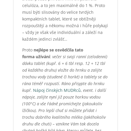
celulóza, a to jen maximálně do 1 %. Proto
musí býti slisovány do velice tvrdých
kompaktních tablet, které se obtížněji
rozpouštějí a někomu možná i hůře polykají
– vždy je však vše individuální a záleží na
každém jedinci zvlášť…
Proto
nejlépe se osvědčila
tato
forma
užívání
:
večer si svoji ranní (celodenní)
dávku tablet (kupř. 6 + 6 tbl resp. 12 + 12 tbl
od každého druhu) vložte do hrnku a zalijte
trochou vody (studené či horké) a tablety se do
rána téměř rozpustí. Ráno přisypte do hrnku
kupř.
Nápoj čínských MUDRců
,
event. i další
nápoje, zalijte nyní již pouze horkou vodou
(100°C) a vše řádně promíchejte (jakoukoliv
lžičkou). Pro lepší chuť si můžete přidat i
trochu dobrého kvalitního mléka (jakéhokoliv
druhu dle chuti) – vznikne Vám tak docela
chutná hořká bílá káva, kterou můžete, bez