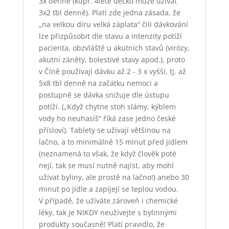
3x denně (kupř. 4leté děcko může užívat
3x2 tbl denně). Platí zde jedna zásada, že
„na velkou díru velká záplata“ čili dávkování
lze přizpůsobit dle stavu a intenzity potíží
pacienta, obzvláště u akutních stavů (virózy,
akutní záněty, bolestivé stavy apod.), proto
v Číně používají dávku až 2 - 3 x vyšší, tj. až
5x8 tbl denně na začátku nemoci a
postupně se dávka snižuje dle ústupu
potíží. („Když chytne stoh slámy, kýblem
vody ho neuhasíš“ říká zase jedno české
přísloví). Tablety se užívají většinou na
lačno, a to minimálně 15 minut před jídlem
(neznamená to však, že když člověk poté
nejí, tak se musí nutně najíst, aby mohl
užívat byliny, ale prostě na lačno!) anebo 30
minut po jídle a zapíjejí se teplou vodou.
V případě, že užíváte zároveň i chemické
léky, tak je NIKDY neužívejte s bylinnými
produkty současně! Platí pravidlo, že