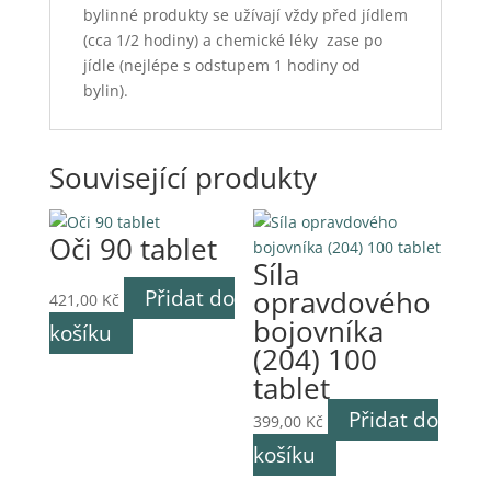
bylinné produkty se užívají vždy před jídlem
(cca 1/2 hodiny) a chemické léky zase po
jídle (nejlépe s odstupem 1 hodiny od
bylin).
Související produkty
Oči 90 tablet
Síla
opravdového
Přidat do
421,00
Kč
bojovníka
košíku
(204) 100
tablet
Přidat do
399,00
Kč
košíku