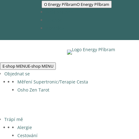
O Energy Příbram
O Energy Příbram
Naši partneři
Obchod
Kontakty
E-shop MENU
E-shop MENU
Objednat se
Měření Supertronic/Terapie Cesta
Osho Zen Tarot
Trápí mě
Alergie
Cestování