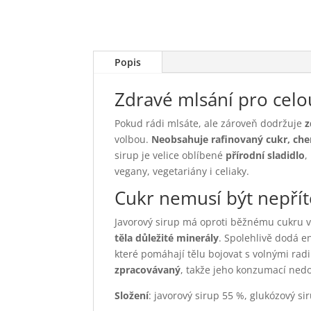
Popis
Zdravé mlsání pro celo
Pokud rádi mlsáte, ale zároveň dodržuje
z
volbou.
Neobsahuje rafinovaný cukr, chem
sirup je velice oblíbené
přírodní sladidlo
,
vegany, vegetariány i celiaky.
Cukr nemusí být nepřít
Javorový sirup má oproti běžnému cukru v
těla důležité minerály
. Spolehlivě dodá e
které pomáhají tělu bojovat s volnými rad
zpracovávaný
, takže jeho konzumací nedo
Složení
: javorový sirup 55 %, glukózový si