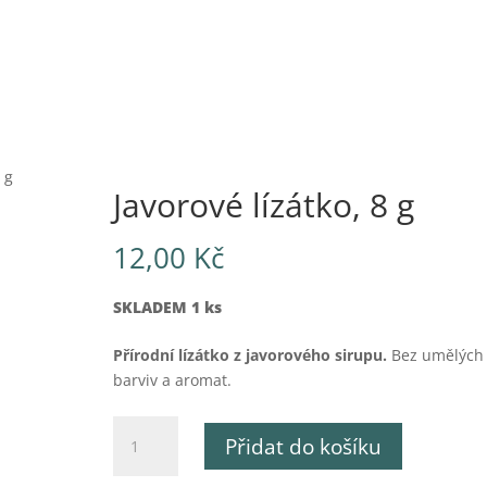
 g
Javorové lízátko, 8 g
12,00
Kč
SKLADEM 1 ks
Přírodní lízátko z javorového sirupu.
Bez umělých
barviv a aromat.
Javorové
Přidat do košíku
lízátko,
8