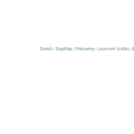
Domů
/
Doplňky
/
Potraviny
/ Javorové lízátko, 8