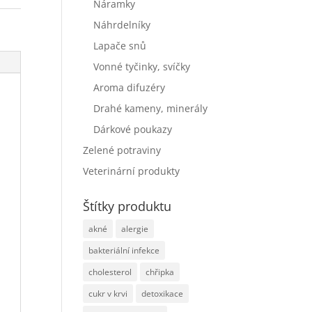
Náramky
Náhrdelníky
Lapače snů
Vonné tyčinky, svíčky
Aroma difuzéry
Drahé kameny, minerály
Dárkové poukazy
Zelené potraviny
Veterinární produkty
Štítky produktu
akné
alergie
bakteriální infekce
cholesterol
chřipka
cukr v krvi
detoxikace