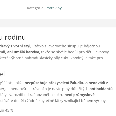
g
Kategorie:
Potraviny
množství
u rodinu
dravý životní styl
, lízátko z javorového sirupu je báječnou
ii, ani umělá barviva,
takže se skvěle hodí i pro děti. Javorový
 které výborně nahradí klasický bílý cukr. Vhodný je také pro
el
yšší pH, takže
nezpůsobuje překyselení žaludku
a neodvádí z
nergii, nenarušuje trávení a je navíc plný důležitých
antioxidantů
,
ikály. Narozdíl od rafinovaného cukru
není průmyslové
stáváte do těla žádné zbytečně látky vznikající během výroby.
rup 45 %