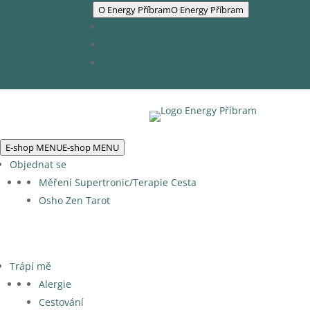
O Energy Příbram
O Energy Příbram
Naši partneři
Obchod
Kontakty
E-shop MENU
E-shop MENU
Objednat se
Měření Supertronic/Terapie Cesta
Osho Zen Tarot
Trápí mě
Alergie
Cestování