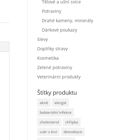
Tělové a ušní svíce
Potraviny
Drahé kameny, minerály
Dárkové poukazy
Slevy
Doplňky stravy
Kosmetika
Zelené potraviny
Veterinární produkty
Štítky produktu
akné
alergie
bakteriální infekce
cholesterol
chřipka
cukr v krvi
detoxikace