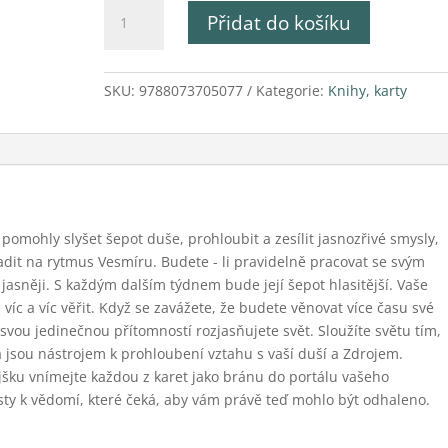
Karty
Přidat do košíku
světla
množství
SKU:
9788073705077
Kategorie:
Knihy, karty
 pomohly slyšet šepot duše, prohloubit a zesílit jasnozřivé smysly,
ladit na rytmus Vesmíru. Budete - li pravidelně pracovat se svým
ál jasněji. S každým dalším týdnem bude její šepot hlasitější. Vaše
e víc a víc věřit. Když se zavážete, že budete věnovat více času své
že svou jedinečnou přítomností rozjasňujete svět. Sloužíte světu tím,
a jsou nástrojem k prohloubení vztahu s vaší duší a Zdrojem.
šku vnímejte každou z karet jako bránu do portálu vašeho
esty k vědomí, které čeká, aby vám právě teď mohlo být odhaleno.