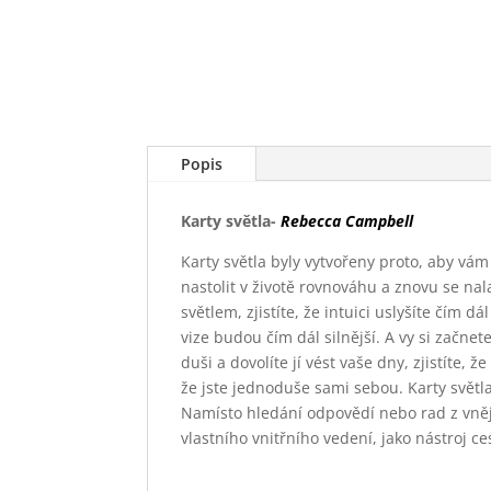
Popis
Karty světla-
Rebecca Campbel
l
Karty světla byly vytvořeny proto, aby vám
nastolit v životě rovnováhu a znovu se na
světlem, zjistíte, že intuici uslyšíte čím d
vize budou čím dál silnější. A vy si začnet
duši a dovolíte jí vést vaše dny, zjistíte, 
že jste jednoduše sami sebou. Karty světl
Namísto hledání odpovědí nebo rad z vněj
vlastního vnitřního vedení, jako nástroj c