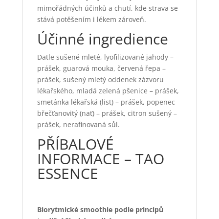
mimořádných účinků a chutí, kde strava se
stává potěšením i lékem zároveň.
Účinné ingredience
Datle sušené mleté, lyofilizované jahody –
prášek, guarová mouka, červená řepa –
prášek, sušený mletý oddenek zázvoru
lékařského, mladá zelená pšenice – prášek,
smetánka lékařská (list) – prášek, popenec
břečťanovitý (nať) – prášek, citron sušený –
prášek, nerafinovaná sůl.
PŘÍBALOVÉ
INFORMACE – TAO
ESSENCE
Biorytmické smoothie podle principů