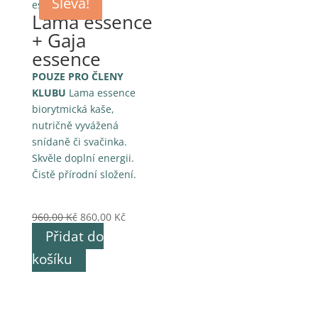
Sleva!
Lama essence
+ Gaja
essence
POUZE PRO ČLENY
KLUBU
Lama essence
biorytmická kaše,
nutričně vyvážená
snídaně či svačinka.
Skvěle doplní energii.
Čistě přírodní složení.
Původní
Aktuální
960,00
Kč
860,00
Kč
cena
cena
Přidat do
byla:
je:
košíku
960,00 Kč.
860,00 Kč.