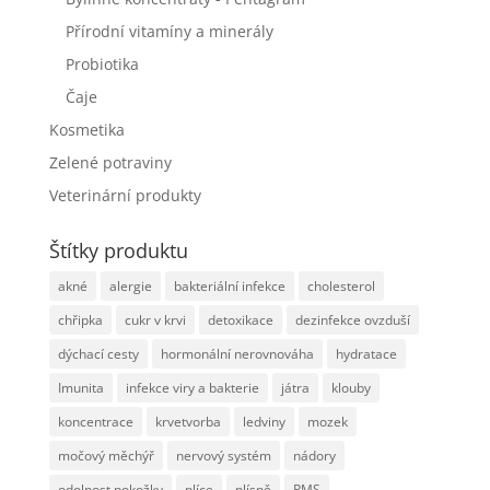
Přírodní vitamíny a minerály
Probiotika
Čaje
Kosmetika
Zelené potraviny
Veterinární produkty
Štítky produktu
akné
alergie
bakteriální infekce
cholesterol
chřipka
cukr v krvi
detoxikace
dezinfekce ovzduší
dýchací cesty
hormonální nerovnováha
hydratace
Imunita
infekce viry a bakterie
játra
klouby
koncentrace
krvetvorba
ledviny
mozek
močový měchýř
nervový systém
nádory
odolnost pokožky
plíce
plísně
PMS