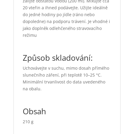
zalijte odstátou vodou (200 ml). Mixujte cca
20 vteřin a ihned podávejte. Užijte ideálně
do jedné hodiny po jídle (ráno nebo
dopoledne) na podporu trávení. Je vhodné i
jako doplněk odlehčeného stravovacího
režimu
Způsob skladování:
Uchovávejte v suchu, mimo dosah přímého
slunečního záření, při teplotě 10–25 °C.
Minimální trvanlivost do data uvedeného
na obalu.
Obsah
210 g