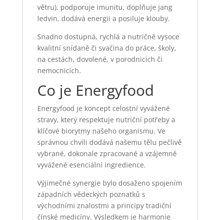
větru), podporuje imunitu, doplňuje jang
ledvin, dodává energii a posiluje klouby.
Snadno dostupná, rychlá a nutričně vysoce
kvalitní snídaně či svačina do práce, školy,
na cestách, dovolené, v porodnicích či
nemocnicích.
Co je Energyfood
Energyfood je koncept celostní vyvážené
stravy, který respektuje nutriční potřeby a
klíčové biorytmy našeho organismu. Ve
správnou chvíli dodává našemu tělu pečlivě
vybrané, dokonale zpracované a vzájemně
vyvážené esenciální ingredience.
Výjimečné synergie bylo dosaženo spojením
západních vědeckých poznatků s
východními znalostmi a principy tradiční
čínské medicíny. Výsledkem je harmonie