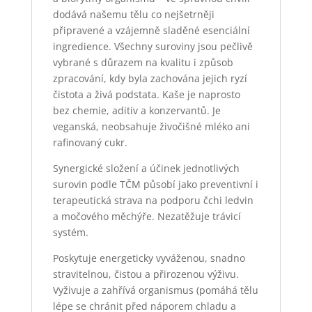
dodává našemu tělu co nejšetrněji
připravené a vzájemně sladěné esenciální
ingredience. Všechny suroviny jsou pečlivě
vybrané s důrazem na kvalitu i způsob
zpracování, kdy byla zachována jejich ryzí
čistota a živá podstata. Kaše je naprosto
bez chemie, aditiv a konzervantů. Je
veganská, neobsahuje živočišné mléko ani
rafinovaný cukr.
Synergické složení a účinek jednotlivých
surovin podle TČM působí jako preventivní i
terapeutická strava na podporu čchi ledvin
a močového měchýře. Nezatěžuje trávicí
systém.
Poskytuje energeticky vyváženou, snadno
stravitelnou, čistou a přirozenou výživu.
Vyživuje a zahřívá organismus (pomáhá tělu
lépe se chránit před náporem chladu a