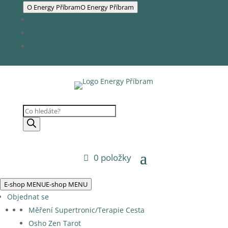
O Energy Příbram
O Energy Příbram
Naši partneři
Obchod
Kontakty
Products
search
0 položky
E-shop MENU
E-shop MENU
Objednat se
Měření Supertronic/Terapie Cesta
Osho Zen Tarot