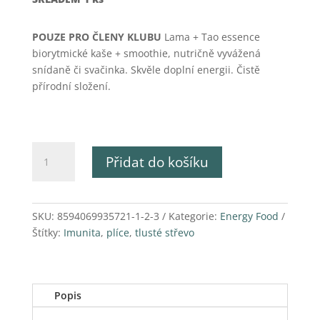
960,00 Kč.
860,00 Kč.
POUZE PRO ČLENY KLUBU
Lama + Tao essence
biorytmické kaše + smoothie, nutričně vyvážená
snídaně či svačinka. Skvěle doplní energii. Čistě
přírodní složení.
Lama
Přidat do košíku
essence
+
Tao
essence
SKU:
8594069935721-1-2-3
Kategorie:
Energy Food
množství
Štítky:
Imunita
,
plíce
,
tlusté střevo
Popis