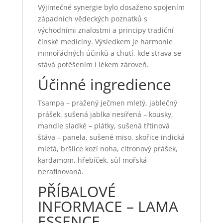
Výjimečné synergie bylo dosaženo spojením
západních vědeckých poznatků s
východními znalostmi a principy tradiční
čínské medicíny. Výsledkem je harmonie
mimořádných účinků a chutí, kde strava se
stává potěšením i lékem zároveň.
Účinné ingredience
Tsampa – pražený ječmen mletý, jablečný
prášek, sušená jablka nesířená – kousky,
mandle sladké – plátky, sušená třtinová
šťáva – panela, sušené miso, skořice indická
mletá, bršlice kozí noha, citronový prášek,
kardamom, hřebíček, sůl mořská
nerafinovaná.
PŘÍBALOVÉ
INFORMACE – LAMA
ESSENCE