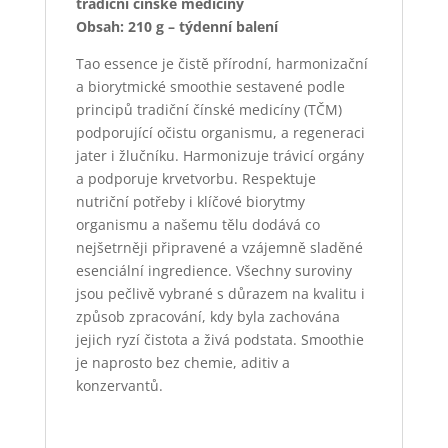
tradiční čínské medicíny
Obsah: 210 g – týdenní balení
Tao essence je čistě přírodní, harmonizační
a biorytmické smoothie sestavené podle
principů tradiční čínské medicíny (TČM)
podporující očistu organismu, a regeneraci
jater i žlučníku. Harmonizuje trávicí orgány
a podporuje krvetvorbu. Respektuje
nutriční potřeby i klíčové biorytmy
organismu a našemu tělu dodává co
nejšetrněji připravené a vzájemně sladěné
esenciální ingredience. Všechny suroviny
jsou pečlivě vybrané s důrazem na kvalitu i
způsob zpracování, kdy byla zachována
jejich ryzí čistota a živá podstata. Smoothie
je naprosto bez chemie, aditiv a
konzervantů.