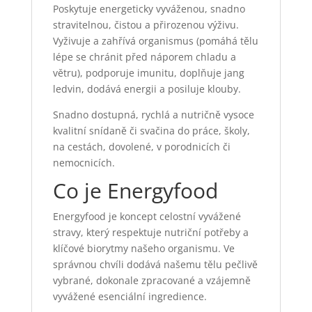
Poskytuje energeticky vyváženou, snadno
stravitelnou, čistou a přirozenou výživu.
Vyživuje a zahřívá organismus (pomáhá tělu
lépe se chránit před náporem chladu a
větru), podporuje imunitu, doplňuje jang
ledvin, dodává energii a posiluje klouby.
Snadno dostupná, rychlá a nutričně vysoce
kvalitní snídaně či svačina do práce, školy,
na cestách, dovolené, v porodnicích či
nemocnicích.
Co je Energyfood
Energyfood je koncept celostní vyvážené
stravy, který respektuje nutriční potřeby a
klíčové biorytmy našeho organismu. Ve
správnou chvíli dodává našemu tělu pečlivě
vybrané, dokonale zpracované a vzájemně
vyvážené esenciální ingredience.