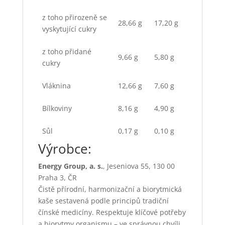
z toho přirozeně se
28,66 g
17,20 g
vyskytující cukry
z toho přidané
9,66 g
5,80 g
cukry
Vláknina
12,66 g
7,60 g
Bílkoviny
8,16 g
4,90 g
Sůl
0,17 g
0,10 g
Výrobce:
Energy Group, a. s.
, Jeseniova 55, 130 00
Praha 3, ČR
Čistě přírodní, harmonizační a biorytmická
kaše sestavená podle principů tradiční
čínské medicíny. Respektuje klíčové potřeby
a biorytmy organismu – ve správnou chvíli