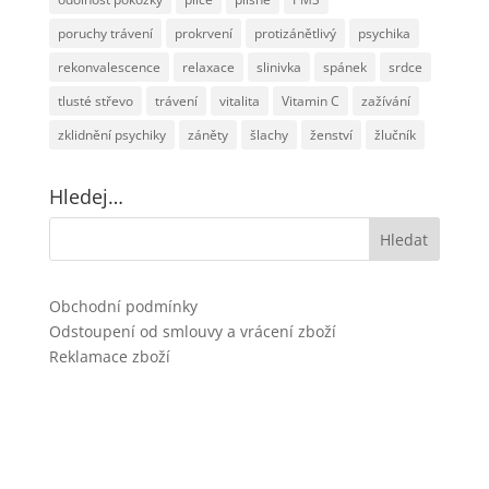
poruchy trávení
prokrvení
protizánětlivý
psychika
rekonvalescence
relaxace
slinivka
spánek
srdce
tlusté střevo
trávení
vitalita
Vitamin C
zažívání
zklidnění psychiky
záněty
šlachy
ženství
žlučník
Hledej…
Obchodní podmínky
Odstoupení od smlouvy a vrácení zboží
Reklamace zboží