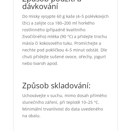
dávkování
Do misky vysypte 60 g kaše (4–5 polévkových
lžic) a zalijte cca 180–200 ml horkého
rostlinného (případně kvalitního
živočišného) mléka (90 °C) a přidejte trochu
másla či kokosového tuku. Promíchejte a
nechte pod pokličkou 4–5 minut odstát. Dle
chuti přidejte sušené ovoce, ořechy, jogurt
nebo tvaroh apod.
Způsob skladování:
Uchovávejte v suchu, mimo dosah přímého
slunečního záření, při teplotě 10–25 °C.
Minimální trvanlivost do data uvedeného
na obalu.