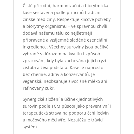
Čistě přírodní, harmonizační a biorytmická
kaše sestavená podle principů tradiční
čínské medicíny. Respektuje klíčové potřeby
a biorytmy organismu – ve správnou chvíli
dodává našemu tělu co nejšetrněji
připravené a vzájemně sladěné esenciální
ingredience. Všechny suroviny jsou pečlivě
vybrané s důrazem na kvalitu i způsob
zpracování, kdy byla zachována jejich ryzí
čistota a živá podstata. Kaše je naprosto
bez chemie, aditiv a konzervantů. Je
veganská, neobsahuje živočišné mléko ani
rafinovaný cukr.
Synergické složení a účinek jednotlivých
surovin podle TČM působí jako preventivní i
terapeutická strava na podporu čchi ledvin
a močového měchýře. Nezatěžuje trávicí
systém.