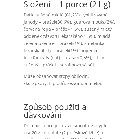
Složení – 1 porce (21 g)
Datle sušené mleté (61,2%), lyofilizované
jahody – prášek(30,6%), guarová mouka(2%),
červená řepa – prášek(1,5%), sušený mletý
oddenek zázvoru lékařského(1,5%), mladá
zelená pšenice – prášek(1%), smetánka
lékařská (list) – prášek(1%), popenec
břečťanovitý (nať) – prášek(0,5%), citron
sušený – prášek, nerafinovaná sůl.
Může obsahovat stopy obilovin,
skořápkových plodů, sezamu a mléka.
Způsob použití a
dávkování
Do mixéru pro přípravu smoothie vsypte
cca 20 g smoothie (2 polévkové lžíce) a