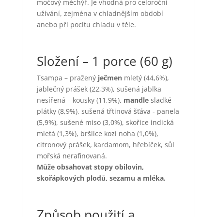
močový měchýř. Je vhodná pro celoroční
užívání, zejména v chladnějším období
anebo při pocitu chladu v těle.
Složení – 1 porce (60 g)
Tsampa – pražený
ječmen
mletý (44,6%),
jablečný prášek (22,3%), sušená jablka
nesířená – kousky (11,9%),
mandle
sladké -
plátky (8,9%), sušená třtinová šťáva - panela
(5,9%), sušené miso (3,0%), skořice indická
mletá (1,3%), bršlice kozí noha (1,0%),
citronový prášek, kardamom, hřebíček, sůl
mořská nerafinovaná.
Může obsahovat stopy obilovin,
skořápkových plodů, sezamu a mléka.
Způsob použití a