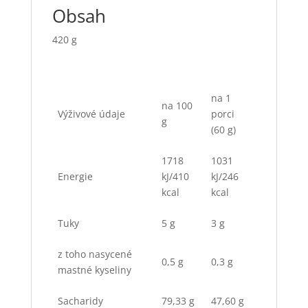
Obsah
420 g
na 1
na 100
Výživové údaje
porci
g
(60 g)
1718
1031
Energie
kJ/410
kJ/246
kcal
kcal
Tuky
5 g
3 g
z toho nasycené
0,5 g
0,3 g
mastné kyseliny
Sacharidy
79,33 g
47,60 g