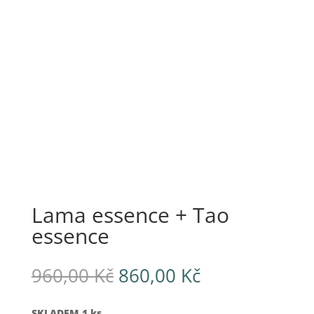
Lama essence + Tao
essence
Původní
Aktuální
960,00
Kč
860,00
Kč
cena
cena
byla:
je:
SKLADEM 1 ks