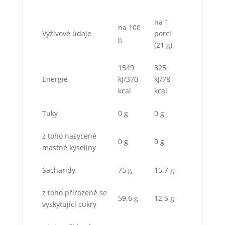
na 1
na 100
Výživové údaje
porci
g
(21 g)
1549
325
Energie
kJ/370
kJ/78
kcal
kcal
Tuky
0 g
0 g
z toho nasycené
0 g
0 g
mastné kyseliny
Sacharidy
75 g
15,7 g
z toho přirozeně se
59,6 g
12,5 g
vyskytující cukry