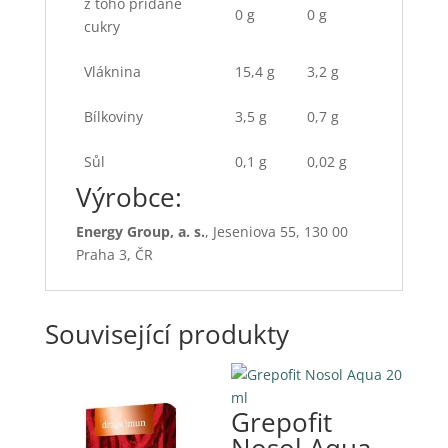
z toho přidané
0 g
0 g
cukry
Vláknina
15,4 g
3,2 g
Bílkoviny
3,5 g
0,7 g
Sůl
0,1 g
0,02 g
Výrobce:
Energy Group, a. s.
, Jeseniova 55, 130 00
Praha 3, ČR
Související produkty
Grepofit