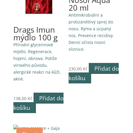
Nosol Aqua
20 ml
Antimikrobiální a
protizánětlivý sprej do
Drags Imun
nosu. Rýma a ucpaný
mýdlo 100 g
nos. Prevence recidivy.
Denní očista nosní
Přírodní glycerinové
sliznice.
mýdlo. Regenerace,
hojení, obnova. Potíže
virového původu,
Přidat do
230,00
Kč
alergické reakci na kůži,
košíku
akné.
Přidat do
138,00
Kč
košíku