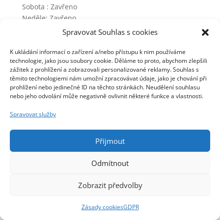
Sobota : Zavřeno
Neděle: Zavřeno
Spravovat Souhlas s cookies
Důležité dokumenty:
K ukládání informací o zařízení a/nebo přístupu k nim používáme
technologie, jako jsou soubory cookie. Děláme to proto, abychom zlepšili
zážitek z prohlížení a zobrazovali personalizované reklamy. Souhlas s
Obchodní podmínky
těmito technologiemi nám umožní zpracovávat údaje, jako je chování při
Zásady ochrany soukromí (GDPR)
prohlížení nebo jedinečné ID na těchto stránkách. Neudělení souhlasu
Odstoupení od smlouvy a vrácení zboží
nebo jeho odvolání může negativně ovlivnit některé funkce a vlastnosti.
Reklamace zboží
Spravovat služby
Jak se stát členem?
Přijmout
Odmítnout
Zobrazit předvolby
2018 – 2026 Copyright Energy Příbram | Made by
Zásady cookies
GDPR
Square design