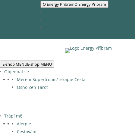
O Energy Příbram
O Energy Příbram
Naši partneři
Obchod
Kontakty
E-shop MENU
E-shop MENU
Objednat se
Měření Supertronic/Terapie Cesta
Osho Zen Tarot
Trápí mě
Alergie
Cestování