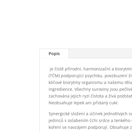
Popis
je čistě přírodní, harmonizační a biorytm
(TČM) podporující psychiku, povzbuzení živ
klíčové biorytmy organismu a našemu tělu
ingredience. Všechny suroviny jsou pečliv
zachována jejich ryzí čistota a živá podst
Neobsahuje lepek ani přidaný cukr.
Synergické složení a účinek jednotlivých s
jedinců s oslabením čchi srdce a tenkého s
koření se navzájem podporují. Obsahuje zdr