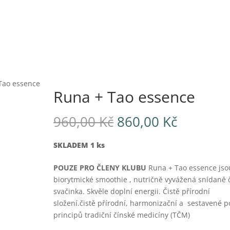
Tao essence
Runa + Tao essence
Původní
Aktuální
960,00
Kč
860,00
Kč
cena
cena
byla:
je:
SKLADEM 1 ks
960,00 Kč.
860,00 K
POUZE PRO ČLENY KLUBU
Runa + Tao essence jso
biorytmické smoothie , nutričně vyvážená snídaně 
svačinka. Skvěle doplní energii. Čistě přírodní
složení.čistě přírodní, harmonizační a sestavené p
principů tradiční čínské medicíny (TČM)