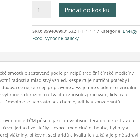
Runa
Přidat do košíku
+
Tao
essence
SKU:
8594069931532-1-1-1-1-1
Kategorie:
Energy
množství
Food
,
Výhodné balíčky
ické smoothie sestavené podle principů tradiční čínské medicíny
otní radosti a mladistvý vzhled. Respektuje nutriční potřeby i
 dodává co nejšetrněji připravené a vzájemně sladěné esenciální
ě vybrané s důrazem na kvalitu i způsob zpracování, kdy byla
ata. Smoothie je naprosto bez chemie, aditiv a konzervantů.
urovin podle TČM působí jako preventivní i terapeutická strava u
třeva. Jednotlivé složky – ovoce, medicinální houba, bylinky a
oj vlákniny, bílkovin, sacharidů a kvalitních tuků a je plné zdraví