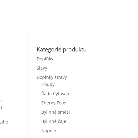
Kategorie produktu
Doplňky
Slevy
Doplňky stravy
Houby
č.
Řada Cytosan
u
Energy Food
či
Bylinné směsi
Bylinné čaje
odle
Nápoje