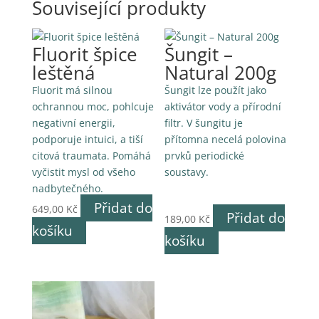
Související produkty
Fluorit špice
Šungit –
leštěná
Natural 200g
Fluorit má silnou
Šungit lze použít jako
ochrannou moc, pohlcuje
aktivátor vody a přírodní
negativní energii,
filtr. V šungitu je
podporuje intuici, a tiší
přítomna necelá polovina
citová traumata. Pomáhá
prvků periodické
vyčistit mysl od všeho
soustavy.
nadbytečného.
Přidat do
649,00
Kč
Přidat do
189,00
Kč
košíku
košíku