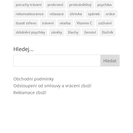
poruchy trávení
prokrvení
protizánětlivý
psychika
rekonvalescence
relaxace
slinivka
spánek
srdce
tlusté střevo
trávení
vitalita
Vitamin C
zažívání
zklidnění psychiky
záněty
šlachy
ženství
žlučník
Hledej…
Obchodní podmínky
Odstoupení od smlouvy a vrácení zboží
Reklamace zboží