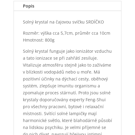
Popis
Solný krystal na čajovou svíčku SRDÍČKO
Rozměr: výška cca 5,7cm, průměr cca 10cm
Hmotnost: 800g
Solný krystal funguje jako ionizátor vzduchu
a tato ionizace se při zahřátí zesiluje.
Vitalizuje atmosféru stejně jako to zažíváme
v blízkosti vodopádů nebo u moře. Má
pozitivní účinky na dýchací cesty, oběhový
systém, zlepšuje imunitu organismu a
zpomaluje proces stárnutí. Proto jsou solné
krystaly doporučovány experty Feng-Shui
pro všechny pracovní, bytové i relaxační
místnosti. Svítící solné lampičky mají
harmonické světlo, které blahodárně působí
na lidskou psychiku. Je velmi příjemné se
do nich dívat, navozují hřejivou intimní