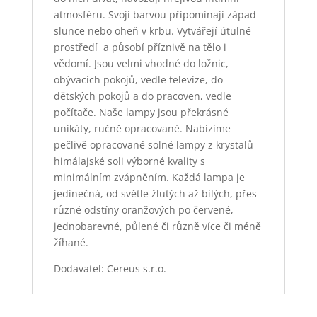
atmosféru. Svojí barvou připomínají západ
slunce nebo oheň v krbu. Vytvářejí útulné
prostředí a působí příznivě na tělo i
vědomí. Jsou velmi vhodné do ložnic,
obývacích pokojů, vedle televize, do
dětských pokojů a do pracoven, vedle
počítače. Naše lampy jsou překrásné
unikáty, ručně opracované. Nabízíme
pečlivě opracované solné lampy z krystalů
himálajské soli výborné kvality s
minimálním zvápněním. Každá lampa je
jedinečná, od světle žlutých až bílých, přes
různé odstíny oranžových po červené,
jednobarevné, půlené či různě více či méně
žíhané.
Dodavatel: Cereus s.r.o.