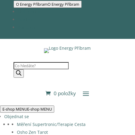
O Energy Příbram
O Energy Příbram
Naši partneři
Obchod
Kontakty
Products
search
0 položky
E-shop MENU
E-shop MENU
Objednat se
Měření Supertronic/Terapie Cesta
Osho Zen Tarot