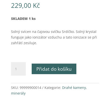
229,00
Kč
SKLADEM 1 ks
Solný svícen na čajovou svíčku Srdíčko. Solný krystal
funguje jako ionizátor vzduchu a tato ionizace se při
zahřátí zesiluje.
Solný
Přidat do košíku
svícen
Srdíčko
množství
SKU:
99999900014
Kategorie:
Drahé kameny,
minerály