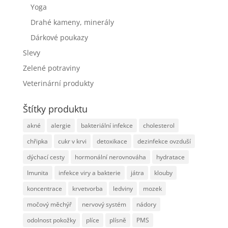
Yoga
Drahé kameny, minerály
Dárkové poukazy
Slevy
Zelené potraviny
Veterinární produkty
Štítky produktu
akné
alergie
bakteriální infekce
cholesterol
chřipka
cukr v krvi
detoxikace
dezinfekce ovzduší
dýchací cesty
hormonální nerovnováha
hydratace
Imunita
infekce viry a bakterie
játra
klouby
koncentrace
krvetvorba
ledviny
mozek
močový měchýř
nervový systém
nádory
odolnost pokožky
plíce
plísně
PMS