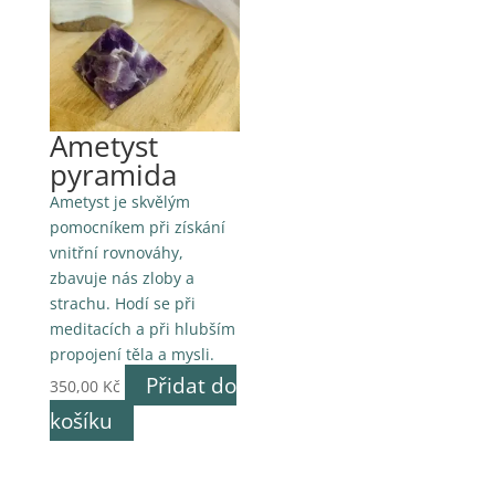
Ametyst
pyramida
Ametyst je skvělým
pomocníkem při získání
vnitřní rovnováhy,
zbavuje nás zloby a
strachu. Hodí se při
meditacích a při hlubším
propojení těla a mysli.
Přidat do
350,00
Kč
košíku