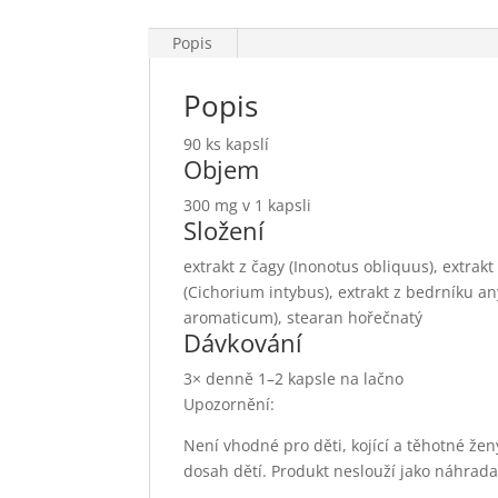
Popis
Popis
90 ks kapslí
Objem
300 mg v 1 kapsli
Složení
extrakt z čagy (Inonotus obliquus), extrak
(Cichorium intybus), extrakt z bedrníku a
aromaticum), stearan hořečnatý
Dávkování
3× denně 1–2 kapsle na lačno
Upozornění:
Není vhodné pro děti, kojící a těhotné ž
dosah dětí. Produkt neslouží jako náhrada 