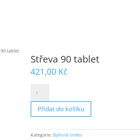
 90 tablet
Střeva 90 tablet
421,00
Kč
Střeva
90
tablet
Přidat do košíku
množství
Kategorie:
Bylinné směsi