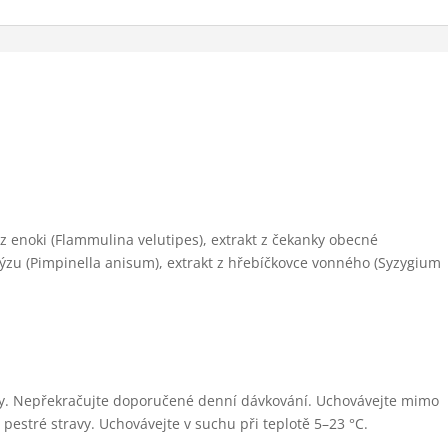
t z enoki (Flammulina velutipes), extrakt z čekanky obecné
nýzu (Pimpinella anisum), extrakt z hřebíčkovce vonného (Syzygium
eny. Nepřekračujte doporučené denní dávkování. Uchovávejte mimo
pestré stravy. Uchovávejte v suchu při teplotě 5–23 °C.