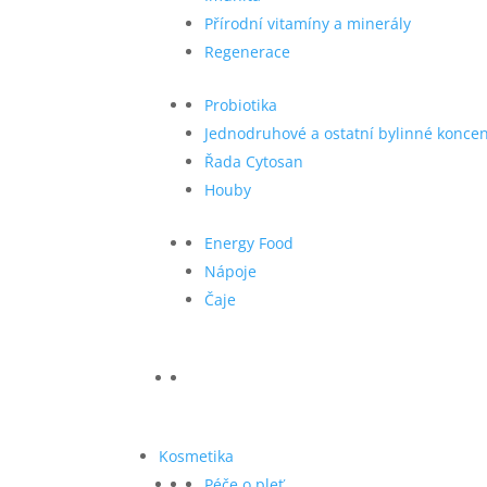
Přírodní vitamíny a minerály
Regenerace
Probiotika
Jednodruhové a ostatní bylinné koncen
Řada Cytosan
Houby
Energy Food
Nápoje
Čaje
Kosmetika
Péče o pleť