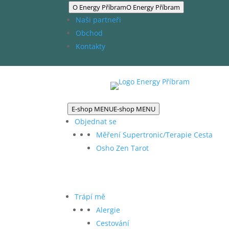
O Energy Příbram
O Energy Příbram
Naši partneři
Obchod
Kontakty
E-shop MENU
E-shop MENU
Objednat se
Měření Supertronic/Terapie Cesta
Osho Zen Tarot
Trápí mě
Alergie
Cestování