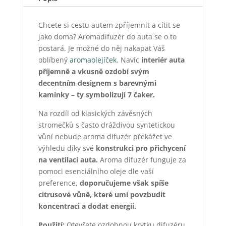
Chcete si cestu autem zpříjemnit a cítit se
jako doma? Aromadifuzér do auta se o to
postará. Je možné do něj nakapat Váš
oblíbený
aromaolejíček
. Navíc
interiér auta
příjemně a vkusně ozdobí svým
decentním designem s barevnými
kamínky – ty symbolizují 7 čaker.
Na rozdíl od klasických závěsných
stromečků s často dráždivou syntetickou
vůní nebude aroma difuzér překážet ve
výhledu díky své
konstrukci pro přichycení
na ventilaci auta.
Aroma difuzér funguje za
pomoci esenciálního oleje dle vaší
preference,
doporučujeme však spíše
citrusové vůně, které umí povzbudit
koncentraci a dodat energii.
Použití:
Otevřete ozdobnou krytku difuzéru