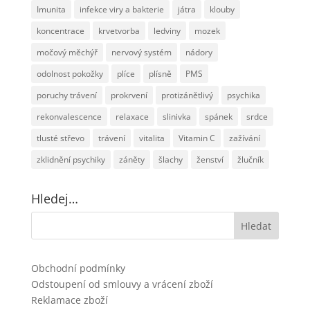
Imunita
infekce viry a bakterie
játra
klouby
koncentrace
krvetvorba
ledviny
mozek
močový měchýř
nervový systém
nádory
odolnost pokožky
plíce
plísně
PMS
poruchy trávení
prokrvení
protizánětlivý
psychika
rekonvalescence
relaxace
slinivka
spánek
srdce
tlusté střevo
trávení
vitalita
Vitamin C
zažívání
zklidnění psychiky
záněty
šlachy
ženství
žlučník
Hledej…
Obchodní podmínky
Odstoupení od smlouvy a vrácení zboží
Reklamace zboží