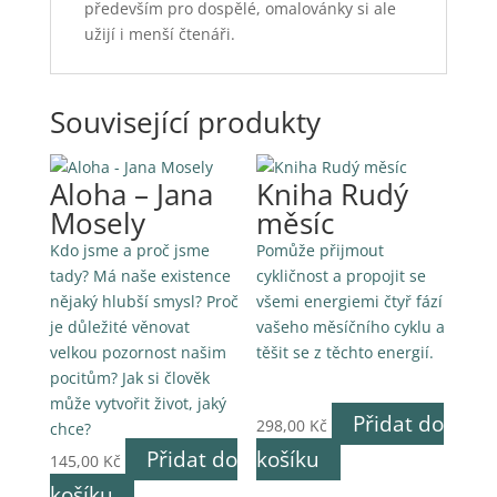
především pro dospělé, omalovánky si ale
užijí i menší čtenáři.
Související produkty
Aloha – Jana
Kniha Rudý
Mosely
měsíc
Kdo jsme a proč jsme
Pomůže přijmout
tady? Má naše existence
cykličnost a propojit se
nějaký hlubší smysl? Proč
všemi energiemi čtyř fází
je důležité věnovat
vašeho měsíčního cyklu a
velkou pozornost našim
těšit se z těchto energií.
pocitům? Jak si člověk
může vytvořit život, jaký
Přidat do
298,00
Kč
chce?
Přidat do
košíku
145,00
Kč
košíku