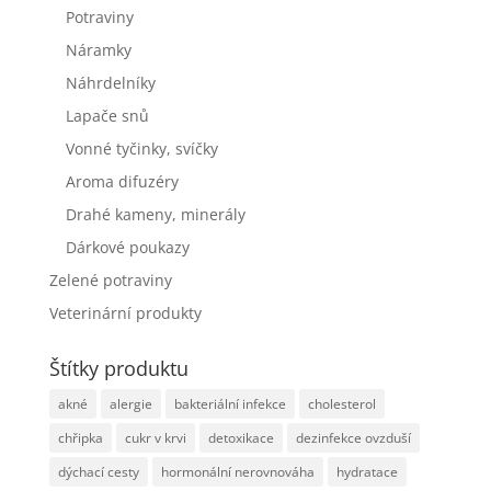
Potraviny
Náramky
Náhrdelníky
Lapače snů
Vonné tyčinky, svíčky
Aroma difuzéry
Drahé kameny, minerály
Dárkové poukazy
Zelené potraviny
Veterinární produkty
Štítky produktu
akné
alergie
bakteriální infekce
cholesterol
chřipka
cukr v krvi
detoxikace
dezinfekce ovzduší
dýchací cesty
hormonální nerovnováha
hydratace