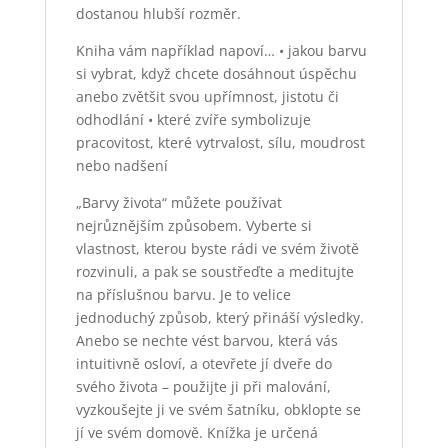
dostanou hlubší rozměr.
Kniha vám například napoví… • jakou barvu
si vybrat, když chcete dosáhnout úspěchu
anebo zvětšit svou upřímnost, jistotu či
odhodlání • které zvíře symbolizuje
pracovitost, které vytrvalost, sílu, moudrost
nebo nadšení
„Barvy života“ můžete používat
nejrůznějším způsobem. Vyberte si
vlastnost, kterou byste rádi ve svém životě
rozvinuli, a pak se soustřeďte a meditujte
na příslušnou barvu. Je to velice
jednoduchý způsob, který přináší výsledky.
Anebo se nechte vést barvou, která vás
intuitivně osloví, a otevřete jí dveře do
svého života – použijte ji při malování,
vyzkoušejte ji ve svém šatníku, obklopte se
jí ve svém domově. Knížka je určená