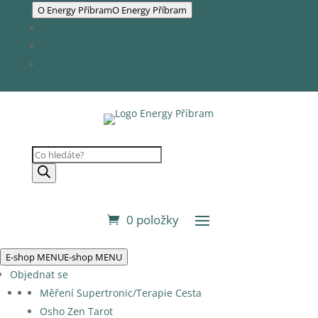
O Energy Příbram
O Energy Příbram
Naši partneři
Obchod
Kontakty
Products
search
0 položky
E-shop MENU
E-shop MENU
Objednat se
Měření Supertronic/Terapie Cesta
Osho Zen Tarot