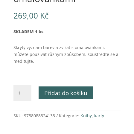
269,00
Kč
SKLADEM 1 ks
Skrytý význam barev a zvířat s omalovánkami,
můžete používat různým způsobem, soustřeďte se a
meditujte.
Kniha
Přidat do košíku
Barvy
života
-
s
SKU:
9788088324133
Kategorie:
Knihy, karty
omalovánkami
množství