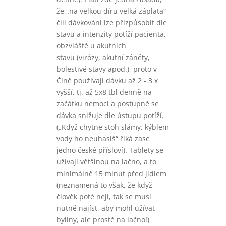
že „na velkou díru velká záplata“
čili dávkování lze přizpůsobit dle
stavu a intenzity potíží pacienta,
obzvláště u akutních
stavů (virózy, akutní záněty,
bolestivé stavy apod.), proto v
Číně používají dávku až 2 - 3 x
vyšší, tj. až 5x8 tbl denně na
začátku nemoci a postupně se
dávka snižuje dle ústupu potíží.
(„Když chytne stoh slámy, kýblem
vody ho neuhasíš“ říká zase
jedno české přísloví). Tablety se
užívají většinou na lačno, a to
minimálně 15 minut před jídlem
(neznamená to však, že když
člověk poté nejí, tak se musí
nutně najíst, aby mohl užívat
byliny, ale prostě na lačno!)