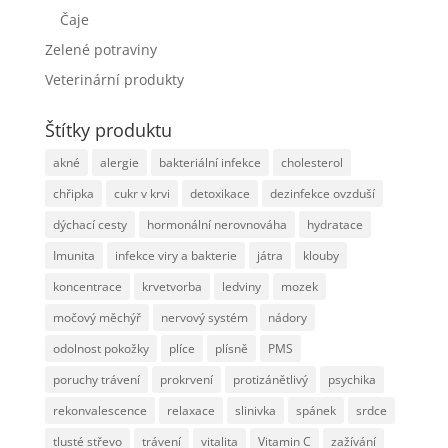
Čaje
Zelené potraviny
Veterinární produkty
Štítky produktu
akné
alergie
bakteriální infekce
cholesterol
chřipka
cukr v krvi
detoxikace
dezinfekce ovzduší
dýchací cesty
hormonální nerovnováha
hydratace
Imunita
infekce viry a bakterie
játra
klouby
koncentrace
krvetvorba
ledviny
mozek
močový měchýř
nervový systém
nádory
odolnost pokožky
plíce
plísně
PMS
poruchy trávení
prokrvení
protizánětlivý
psychika
rekonvalescence
relaxace
slinivka
spánek
srdce
tlusté střevo
trávení
vitalita
Vitamin C
zažívání