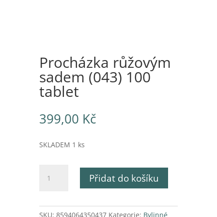
Procházka růžovým
sadem (043) 100
tablet
399,00
Kč
SKLADEM 1 ks
Procházka
Přidat do košíku
růžovým
sadem
(043)
100
SKU:
8594064350437
Kategorie:
Bylinné