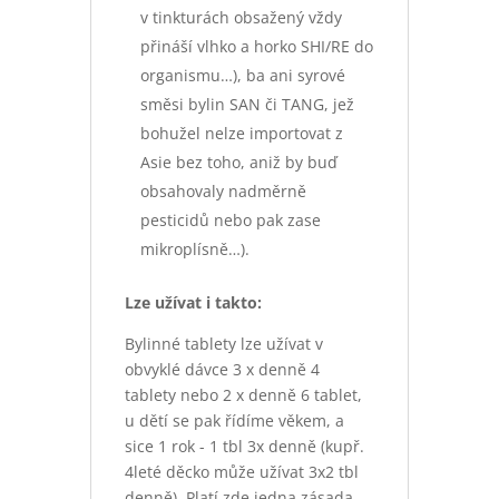
v tinkturách obsažený vždy
přináší vlhko a horko SHI/RE do
organismu…), ba ani syrové
směsi bylin SAN či TANG, jež
bohužel nelze importovat z
Asie bez toho, aniž by buď
obsahovaly nadměrně
pesticidů nebo pak zase
mikroplísně…).
Lze užívat i takto:
Bylinné tablety lze užívat v
obvyklé dávce 3 x denně 4
tablety nebo 2 x denně 6 tablet,
u dětí se pak řídíme věkem, a
sice 1 rok - 1 tbl 3x denně (kupř.
4leté děcko může užívat 3x2 tbl
denně). Platí zde jedna zásada,