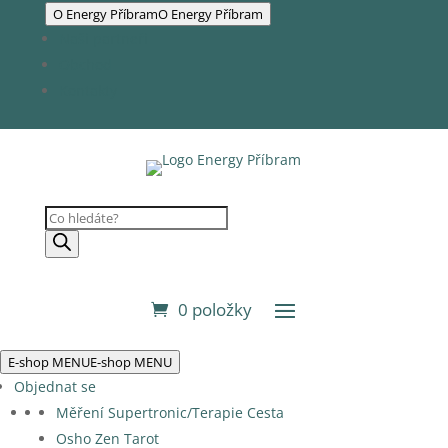
O Energy Příbram
O Energy Příbram
Naši partneři
Obchod
Kontakty
Products
search
0 položky
E-shop MENU
E-shop MENU
Objednat se
Měření Supertronic/Terapie Cesta
Osho Zen Tarot