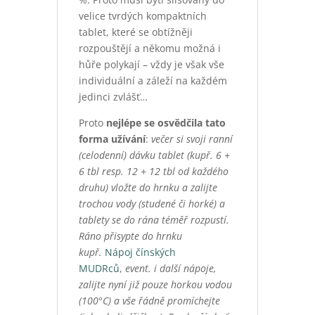
velice tvrdých kompaktních
tablet, které se obtížněji
rozpouštějí a někomu možná i
hůře polykají – vždy je však vše
individuální a záleží na každém
jedinci zvlášť…
Proto
nejlépe se osvědčila
tato
forma
užívání
:
večer si svoji ranní
(celodenní) dávku tablet (kupř. 6 +
6 tbl resp. 12 + 12 tbl od každého
druhu) vložte do hrnku a zalijte
trochou vody (studené či horké) a
tablety se do rána téměř rozpustí.
Ráno přisypte do hrnku
kupř.
Nápoj čínských
MUDRců
,
event. i další nápoje,
zalijte nyní již pouze horkou vodou
(100°C) a vše řádně promíchejte