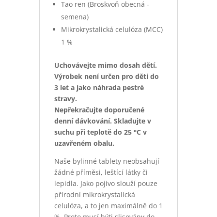
Tao ren (Broskvoň obecná -
semena)
Mikrokrystalická celulóza (MCC)
1 %
Uchovávejte mimo dosah dětí.
Výrobek není určen pro děti do
3 let a jako náhrada pestré
stravy.
Nepřekračujte doporučené
denní dávkování. Skladujte v
suchu při teplotě do 25 °C v
uzavřeném obalu.
Naše bylinné tablety neobsahují
žádné příměsi, leštící látky či
lepidla. Jako pojivo slouží pouze
přírodní mikrokrystalická
celulóza, a to jen maximálně do 1
%. Proto musí býti slisovány do