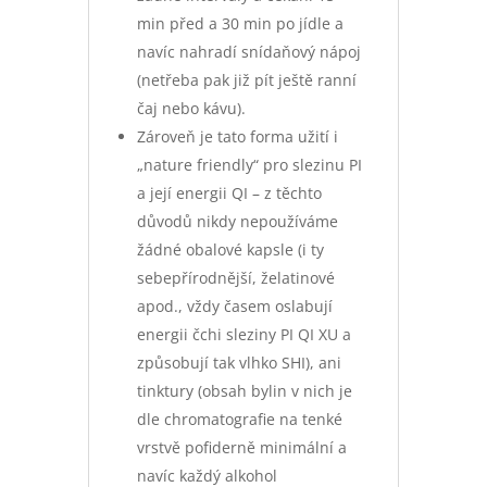
min před a 30 min po jídle a
navíc nahradí snídaňový nápoj
(netřeba pak již pít ještě ranní
čaj nebo kávu).
Zároveň je tato forma užití i
„nature friendly“ pro slezinu PI
a její energii QI – z těchto
důvodů nikdy nepoužíváme
žádné obalové kapsle (i ty
sebepřírodnější, želatinové
apod., vždy časem oslabují
energii čchi sleziny PI QI XU a
způsobují tak vlhko SHI), ani
tinktury (obsah bylin v nich je
dle chromatografie na tenké
vrstvě pofiderně minimální a
navíc každý alkohol