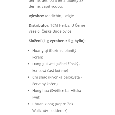
denně, děti od 3 let 2 tablety 3x
denně, zapít vodou.
Výrobce:
Medichin, Belgie
Distributor:
TCM Herbs, U Černé
věže 6, České Budějovice
Složení (1 g vyroben z 5 g bylin):
Huang qi (Kozinec blanitý -
kořen)
Dang gui wei (Děhel čínský -
koncová část kořene)
Chi shao (Pivoňka bělokvětá -
červený kořen)
Hong hua (Světlice barvířská -
květ)
Chuan xiong (Koprníček
Walichův - oddenek)