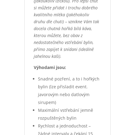
(jakoukoliv lžičkou). Pro lepší chuť
si můžete přidat i trochu dobrého
kvalitního mléka (jakéhokoliv
druhu dle chuti) – vznikne Vám tak
docela chutná hořká bílá káva,
kterou můžete, bez obav z
nedostatečného vstřebání bylin,
přímo zapíjet k snídani (ideálně
jahelnou kaši).
Výhodami jsou:
Snadné pozření, a to i hořkých
bylin (lze přisladit event.
javorovým nebo datlovým
sirupem)
Maximální vstřebání jemně
rozpuštěných bylin
Rychlost a jednoduchost –
žádné intervaly a čekání 15