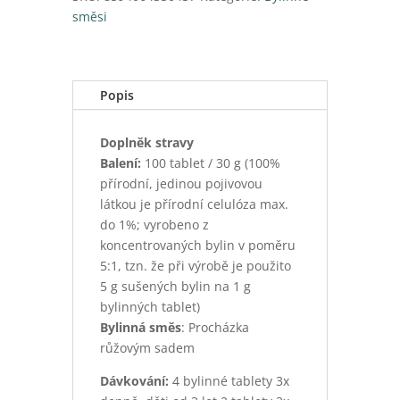
tablet
směsi
množství
Popis
Doplněk stravy
Balení:
100 tablet / 30 g (100%
přírodní, jedinou pojivovou
látkou je přírodní celulóza max.
do 1%; vyrobeno z
koncentrovaných bylin v poměru
5:1, tzn. že při výrobě je použito
5 g sušených bylin na 1 g
bylinných tablet)
Bylinná směs
: Procházka
růžovým sadem
Dávkování:
4 bylinné tablety 3x