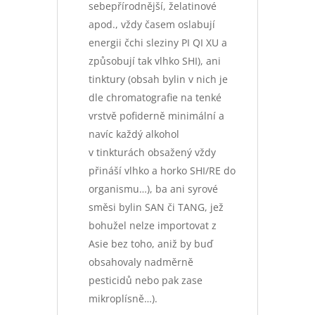
sebepřírodnější, želatinové
apod., vždy časem oslabují
energii čchi sleziny PI QI XU a
způsobují tak vlhko SHI), ani
tinktury (obsah bylin v nich je
dle chromatografie na tenké
vrstvě pofiderně minimální a
navíc každý alkohol
v tinkturách obsažený vždy
přináší vlhko a horko SHI/RE do
organismu…), ba ani syrové
směsi bylin SAN či TANG, jež
bohužel nelze importovat z
Asie bez toho, aniž by buď
obsahovaly nadměrně
pesticidů nebo pak zase
mikroplísně…).