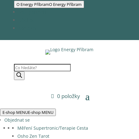
O Energy Příbram
O Energy Příbram
Naši partneři
Obchod
Kontakty
Products
search
0 položky
E-shop MENU
E-shop MENU
Objednat se
Měření Supertronic/Terapie Cesta
Osho Zen Tarot