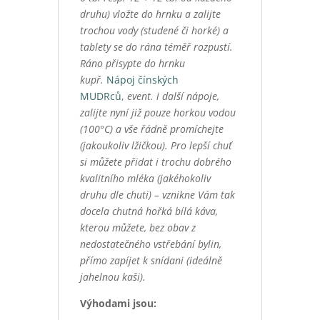
druhu) vložte do hrnku a zalijte
trochou vody (studené či horké) a
tablety se do rána téměř rozpustí.
Ráno přisypte do hrnku
kupř.
Nápoj čínských
MUDRců
,
event. i další nápoje,
zalijte nyní již pouze horkou vodou
(100°C) a vše řádně promíchejte
(jakoukoliv lžičkou). Pro lepší chuť
si můžete přidat i trochu dobrého
kvalitního mléka (jakéhokoliv
druhu dle chuti) – vznikne Vám tak
docela chutná hořká bílá káva,
kterou můžete, bez obav z
nedostatečného vstřebání bylin,
přímo zapíjet k snídani (ideálně
jahelnou kaši).
Výhodami jsou: