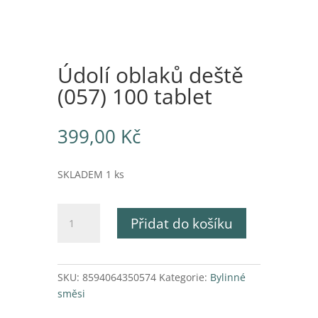
Údolí oblaků deště
(057) 100 tablet
399,00
Kč
SKLADEM 1 ks
Údolí
Přidat do košíku
oblaků
deště
(057)
100
SKU:
8594064350574
Kategorie:
Bylinné
tablet
směsi
množství