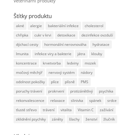
Veterinární produkty
Štítky produktu
akné
alergie
bakteriální infekce
cholesterol
chřipka
cukr v krvi
detoxikace
dezinfekce ovzduší
dýchací cesty
hormonální nerovnováha
hydratace
Imunita
infekce viry a bakterie
játra
klouby
koncentrace
krvetvorba
ledviny
mozek
močový měchýř
nervový systém
nádory
odolnost pokožky
plíce
plísně
PMS
poruchy trávení
prokrvení
protizánětlivý
psychika
rekonvalescence
relaxace
slinivka
spánek
srdce
tlusté střevo
trávení
vitalita
Vitamin C
zažívání
zklidnění psychiky
záněty
šlachy
ženství
žlučník