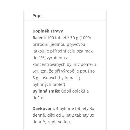
Popis
Doplněk stravy
Balení:
100 tablet / 30 g (100%
přírodní, jedinou pojivovou
látkou je přírodní celulóza max.
do 1%; vyrobeno z
koncentrovaných bylin v poměru
5:1, tzn. že při výrobě je použito
5 g sušených bylin na 1 g
bylinných tablet)
Bylinná směs
: údolí oblaků a
deště
Dávkování:
4 bylinné tablety 3x
denně, děti od 3 let 2 tablety 3x
denně, zapít vodou.