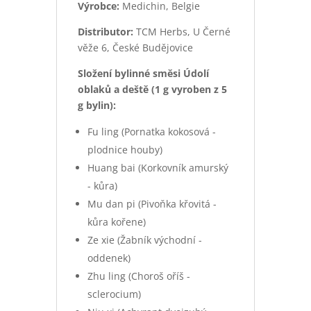
Výrobce:
Medichin, Belgie
Distributor:
TCM Herbs, U Černé
věže 6, České Budějovice
Složení bylinné směsi Údolí
oblaků a deště (1 g vyroben z 5
g bylin):
Fu ling (Pornatka kokosová -
plodnice houby)
Huang bai (Korkovník amurský
- kůra)
Mu dan pi (Pivoňka křovitá -
kůra kořene)
Ze xie (Žabník východní -
oddenek)
Zhu ling (Choroš oříš -
sclerocium)