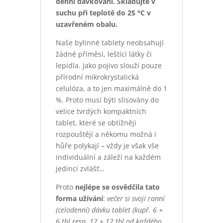
denní dávkování. Skladujte v
suchu při teplotě do 25 °C v
uzavřeném obalu.
Naše bylinné tablety neobsahují
žádné příměsi, leštící látky či
lepidla. Jako pojivo slouží pouze
přírodní mikrokrystalická
celulóza, a to jen maximálně do 1
%. Proto musí býti slisovány do
velice tvrdých kompaktních
tablet, které se obtížněji
rozpouštějí a někomu možná i
hůře polykají – vždy je však vše
individuální a záleží na každém
jedinci zvlášť…
Proto
nejlépe se osvědčila
tato
forma
užívání
:
večer si svoji ranní
(celodenní) dávku tablet (kupř. 6 +
6 tbl resp. 12 + 12 tbl od každého