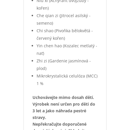
Niu xi (Achyrant dvojzubý -
kořen)
Che qian zi (Jitrocel asilský -
semeno)
Chi shao (Pivoňka bělokvětá -
červený kořen)
Yin chen hao (Kozalec metlatý -
nať)
Zhi zi (Gardenie jasmínová -
plod)
Mikrokrystalická celulóza (MCC)
1 %
Uchovávejte mimo dosah dětí.
Výrobek není určen pro děti do
3 let a jako náhrada pestré
stravy.
Nepřekračujte doporučené