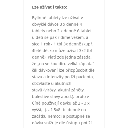
Lze užívat i takto:
Bylinné tablety lze užívat v
obvyklé dávce 3 x denně 4
tablety nebo 2 x denně 6 tablet,
u dětí se pak řídíme věkem, a
sice 1 rok - 1 tbl 3x denně (kupř.
4leté děcko může užívat 3x2 tbl
denně). Platí zde jedna zásada,
že „na velkou díru velká záplata“
čili dávkování lze přizpůsobit dle
stavu a intenzity potíží pacienta,
obzvláště u akutních
stavů (virózy, akutní záněty,
bolestivé stavy apod.), proto v
Číně používají dávku až 2 - 3 x
vyšší, tj. až 5x8 tbl denně na
začátku nemoci a postupně se
dávka snižuje dle ústupu potíží.