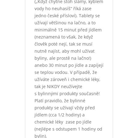
(„Když chytne stoh slámy, kýblem
vody ho neuhasíš“ říká zase
jedno české přísloví). Tablety se
užívají většinou na lačno, a to
minimálně 15 minut před jídlem
(neznamená to však, že když
člověk poté nejí, tak se musí
nutně najíst, aby mohl užívat
byliny, ale prostě na lačno!)
anebo 30 minut po jídle a zapíjejí
se teplou vodou. V případě, že
užíváte zároveň i chemické léky,
tak je NIKDY neužívejte
s bylinnými produkty současně!
Platí pravidlo, že bylinné
produkty se užívají vždy před
jídlem (cca 1/2 hodiny) a
chemické léky zase po jídle
(nejlépe s odstupem 1 hodiny od
bylin).