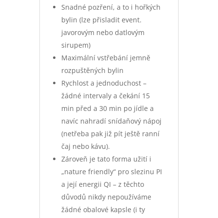
Snadné pozření, a to i hořkých
bylin (lze přisladit event.
javorovým nebo datlovým
sirupem)
Maximální vstřebání jemně
rozpuštěných bylin
Rychlost a jednoduchost –
žádné intervaly a čekání 15
min před a 30 min po jídle a
navíc nahradí snídaňový nápoj
(netřeba pak již pít ještě ranní
čaj nebo kávu).
Zároveň je tato forma užití i
„nature friendly“ pro slezinu PI
a její energii QI – z těchto
důvodů nikdy nepoužíváme
žádné obalové kapsle (i ty