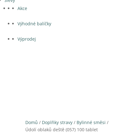
Slevy
Akce
Výhodné balíčky
Výprodej
Domů
/
Doplňky stravy
/
Bylinné směsi
/
Údolí oblaků deště (057) 100 tablet